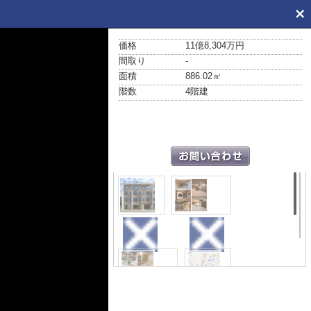
価格
11億8,304万円
間取り
-
面積
886.02㎡
階数
4階建
外観
その他
その他
地図