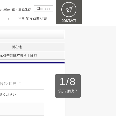
Chinese
祝・年末年始休暇・夏季休暇
報
不動産投資教科書
所在地
京都中野区本町４丁目13
1
/
8
必須項目完了
せください