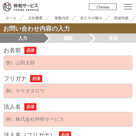
Chinese
ホーム
会社概要
事業内容
私たちの強み
売却実績
お問い合わせ内容の入力
入力
確認
送信
お名前
必須
フリガナ
必須
法人名
必須
法人名（フリガナ）
必須