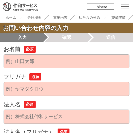
Chinese
ホーム
会社概要
事業内容
私たちの強み
売却実績
お問い合わせ内容の入力
入力
確認
送信
お名前
必須
フリガナ
必須
法人名
必須
法人名（フリガナ）
必須