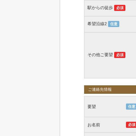
駅からの徒歩
必須
希望沿線2
任意
その他ご要望
必須
ご連絡先情報
要望
任意
お名前
必須