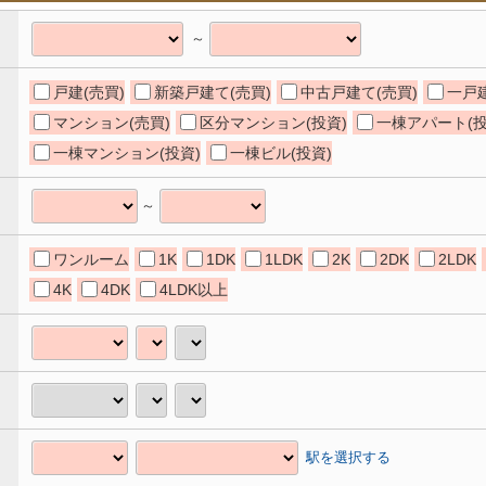
～
戸建(売買)
新築戸建て(売買)
中古戸建て(売買)
一戸建
マンション(売買)
区分マンション(投資)
一棟アパート(投
一棟マンション(投資)
一棟ビル(投資)
～
ワンルーム
1K
1DK
1LDK
2K
2DK
2LDK
4K
4DK
4LDK以上
駅を選択する