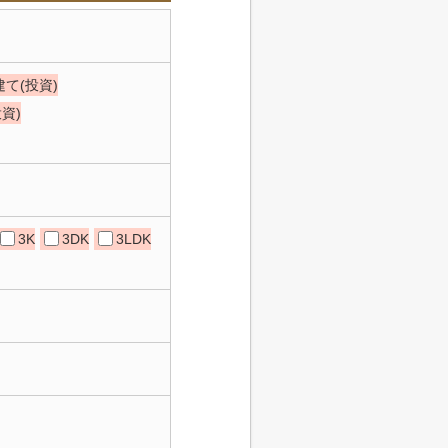
て(投資)
資)
3K
3DK
3LDK