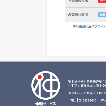
希望連絡方法
必須
希望連絡時間
任意
※
利用規約
及び
プライ
宅地建物取引業者免許証：東京都
住宅宿泊管理業者：国土交通大臣
東京都中央区銀座１丁目14-
03-6222-9610
TEL
FA