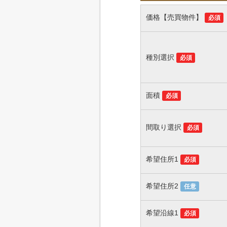
価格【売買物件】
必須
種別選択
必須
面積
必須
間取り選択
必須
希望住所1
必須
希望住所2
任意
希望沿線1
必須