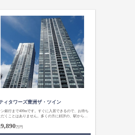
ティタワーズ豊洲ザ・ツイン
オン銀行まで409mです。すぐに入居できるので、お待ち
ただくことはありません。多くの方に好評の、駅から徒
分に位置する物件です...
9,890
億
万円