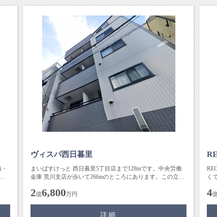
ヴィスパ西日暮里
R
値・
まいばすけっと 西日暮里5丁目店まで128mです。中央労働
RE
。
金庫 荒川支店が歩いて266mのところにあります。この立地
く
であれば投資用に...
買う
2
6,800
4
億
万円
詳細