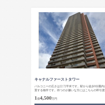
キャナルファーストタワー
バルコニーの広さは22.72平米です。駅から徒歩9分圏内
置する物件です。待つのが嫌いな方にはこちらの即引渡
可の物件をお勧めしま...
1
4,500
億
万円