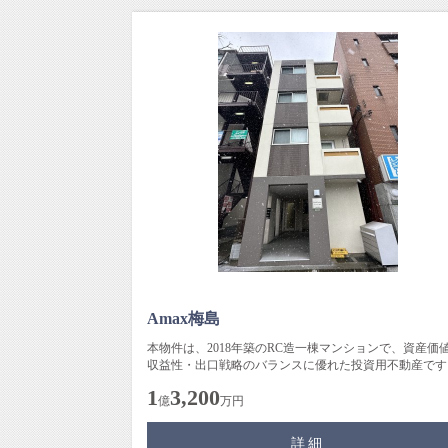
Amax梅島
本物件は、2018年築のRC造一棟マンションで、資産価
収益性・出口戦略のバランスに優れた投資用不動産です
東武伊勢崎線「梅島」駅...
1
3,200
億
万円
詳細