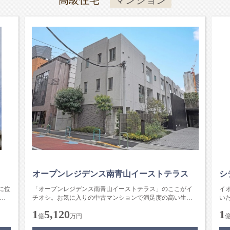
高級住宅
マンション
オープンレジデンス南青山イーストテラス
シ
に位
「オープンレジデンス南青山イーストテラス」のここがイ
イ
し
チオシ。お気に入りの中古マンションで満足度の高い生活
い
をしましょう。2LDKは広く...
歩4
1
5,120
1
億
万円