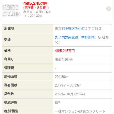
4
5,245
億
万
円
(管理費・共益費 -)
利回り：表面4.16%
- / - / 294.30㎡
所在地
東京都
中野区
弥生町
２丁目35-2
丸ノ内方南支線
「
中野新橋
」駅 徒歩
交通
5分
価格
4億5,245万円
利回り
表面4.16%/-
管理費
-
建物面積
294.30㎡
専有面積
23.79㎡～38.33㎡
築年数
2023年 10月 (築2年)
棟総戸数
8戸
種別/構造
一棟マンション/鉄筋コンクリート