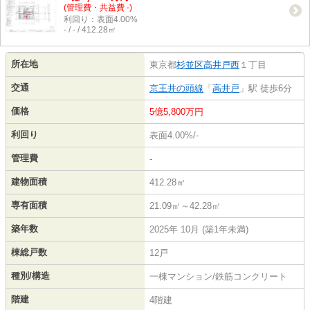
(管理費・共益費 -)
利回り：表面4.00%
- / - / 412.28㎡
所在地
東京都
杉並区
高井戸西
１丁目
交通
京王井の頭線
「
高井戸
」駅 徒歩6分
価格
5億5,800万円
利回り
表面4.00%/-
管理費
-
建物面積
412.28㎡
専有面積
21.09㎡～42.28㎡
築年数
2025年 10月 (築1年未満)
棟総戸数
12戸
種別/構造
一棟マンション/鉄筋コンクリート
階建
4階建