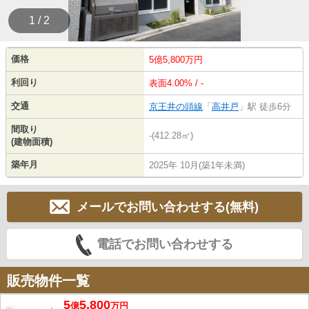
1 / 2
価格
5億5,800万円
利回り
表面4.00% / -
交通
京王井の頭線
「
高井戸
」駅 徒歩6分
間取り
-(412.28㎡)
(建物面積)
築年月
2025年 10月(築1年未満)
メールでお問い合わせする(無料)
電話でお問い合わせする
販売物件一覧
5
5,800
億
万
円