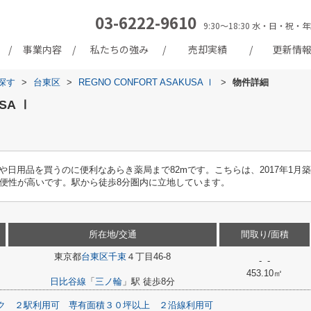
03-6222-9610
9:30～18:30 水・日・
事業内容
私たちの強み
売却実績
更新情
探す
>
台東区
>
REGNO CONFORT ASAKUSA Ⅰ
>
物件詳細
SA Ⅰ
薬や日用品を買うのに便利なあらき薬局まで82mです。こちらは、2017年1
利便性が高いです。駅から徒歩8分圏内に立地しています。
所在地/交通
間取り/面積
東京都
台東区
千束
４丁目46-8
- -
453.10㎡
日比谷線
「
三ノ輪
」駅 徒歩8分
ク
２駅利用可
専有面積３０坪以上
２沿線利用可