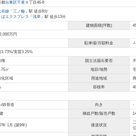
京都
台東区
千束
４丁目46-8
比谷線
「
三ノ輪
」駅 徒歩8分
くばエクスプレス
「
浅草
」駅 徒歩13分
建物面積(坪数)
4
2,000万円
駐車場/月額料金
-/
3.73%
/実質3.25%
有権
国土法届出要否
1.75㎡
地目/地勢
街化区域
用途地域
%
容積率
4
ル/鉄骨造
向き
-
建
棟総戸数/販売戸数
1
二
17年 1月 (築9年)
接道状況
公