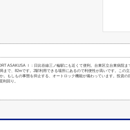
NFORT ASAKUSA Ⅰ：日比谷線三ノ輪駅にも近くて便利。台東区立台東病院
局まで、82mです。2駅利用できる場所にあるので利便性が高いです。この
か。もしもの事態を抑止する、オートロック機能が備わっています。投資の
実質利回り。