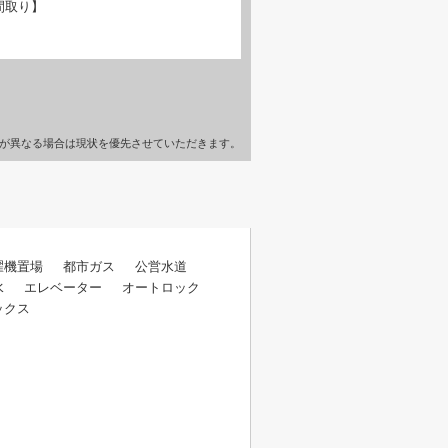
間取り】
が異なる場合は現状を優先させていただきます。
濯機置場
都市ガス
公営水道
水
エレベーター
オートロック
ックス