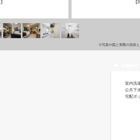
観】
【
※写真や図と実際の現状と
設備条件
室内洗
公共下
宅配ボ