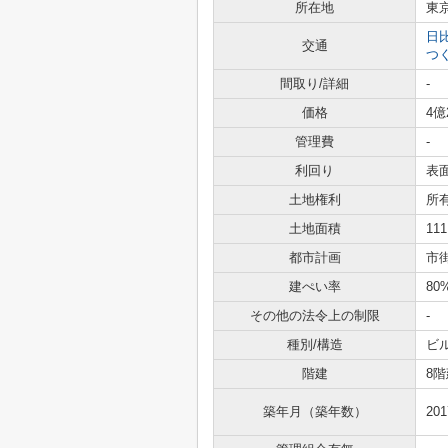
所在地
東
日
交通
つ
間取り/詳細
-
価格
4億
管理費
-
利回り
表面
土地権利
所
土地面積
11
都市計画
市
建ぺい率
80
その他の法令上の制限
-
種別/構造
ビ
階建
8階
築年月（築年数）
20