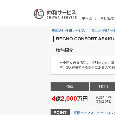
ホーム
会社概要
株式会社仲和サービス
>
(ビル)地域から
REGNO CONFORT ASAKU
物件紹介
台東区立台東病院まで251mです。
す。2駅利用できる場所にあるので
価格
利回り
4
2,000
表面3.73%
億
万円
実質3.25%
POINT
宅配ボックス
オートロッ