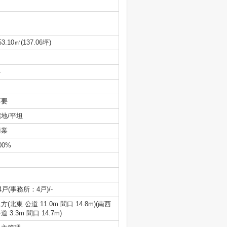
53.10㎡(137.06坪)
-
不要
宅地/平坦
商業
00%
4戸(事務所：4戸)/-
方(北東 公道 11.0m 間口 14.8m)(南西
道 3.3m 間口 14.7m)