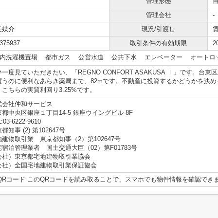
管理形態
管理会社
-
任媒介
現況/引渡し
375937
取引条件の有効期限
2
内洗濯機置場
都市ガス
公営水道
公共下水
エレベーター
オートロ
ひ一度見ていただきたい、「REGNO CONFORT ASAKUSA Ⅰ」です。台
買うのに便利なあらき薬局まで、82mです。不動産に投資するかどうかを決
。こちらの実質利回り3.25%です。
式会社仲和サービス
都中央区銀座１丁目14-5 銀座ウイングビル 8F
:03-6222-9610
都知事 (2) 第102647号
地建物取引業 東京都知事（2）第102647号
宅宿泊管理業者 国土交通大臣（02）第F01783号
公社）東京都宅地建物取引業協会
公社）全国宅地建物取引業保証協会
このQRコードを読み取ることで、スマホでも物件情報を確認でき