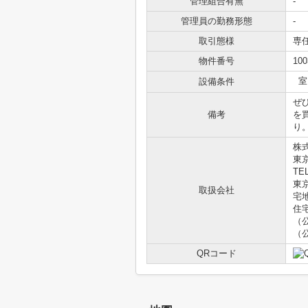
管理組合有無
-
管理員の勤務形態
-
取引態様
専
物件番号
100
室
設備条件
ぜ
備考
を
り
株
東京
TEL
東京
取扱会社
宅
住
（
（
QRコード