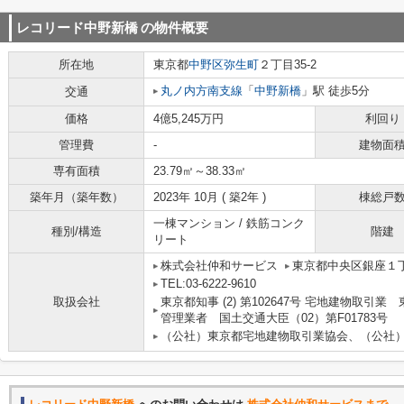
レコリード中野新橋
の物件概要
所在地
東京都
中野区
弥生町
２丁目35-2
丸ノ内方南支線
「
中野新橋
」駅 徒歩5分
交通
価格
4億5,245万円
利回り
管理費
-
建物面
専有面積
23.79㎡～38.33㎡
築年月（築年数）
2023年 10月 ( 築2年 )
棟総戸
一棟マンション / 鉄筋コンク
種別/構造
階建
リート
株式会社仲和サービス
東京都中央区銀座１丁目
TEL:03-6222-9610
取扱会社
東京都知事 (2) 第102647号 宅地建物取引業
管理業者 国土交通大臣（02）第F01783号
（公社）東京都宅地建物取引業協会、（公社