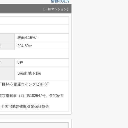
情報の見方
【一棟マンション】
表面4.16%/-
積
294.30㎡
数
8戸
3階建 地下1階
14-5 銀座ウイングビル 8F
 東京都知事（2）第102647号、住宅宿泊
）全国宅地建物取引業保証協会