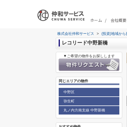
ホーム
会社概要
株式会社仲和サービス
>
(投資)地域から
レコリード中野新橋
▼ご希望の物件をお探しします
同じエリアの物件
中野区
弥生町
丸ノ内方南支線 中野新橋
おすすめ物件