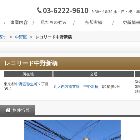
03-6222-9610
9:30～18:30 水・日・
事業内容
私たちの強み
売却実績
更新情
探す
>
中野区
>
レコリード中野新橋
レコリード中野新橋
所在地
交通
築
東京都
中野区
弥生町
２丁目
丸ノ内方南支線
「
中野新橋
」駅 徒歩5分
3
35-2
鉄
物件情報