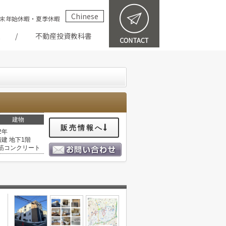
Chinese
祝・年末年始休暇・夏季休暇
報
不動産投資教科書
建物
販売情報へ
2年
階建 地下1階
筋コンクリート