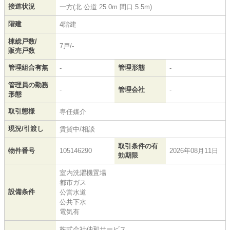
接道状況
一方(北 公道 25.0m 間口 5.5m)
階建
4階建
棟総戸数/
7戸/-
販売戸数
管理組合有無
管理形態
-
-
管理員の勤務
-
管理会社
-
形態
取引態様
専任媒介
現況/引渡し
賃貸中/相談
取引条件の有
物件番号
105146290
2026年08月11日
効期限
室内洗濯機置場
都市ガス
設備条件
公営水道
公共下水
電気有
株式会社仲和サービス