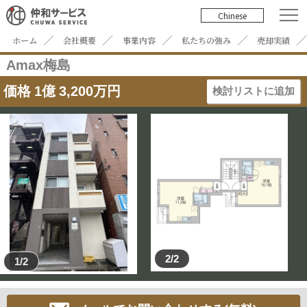
Chinese
ホーム
会社概要
事業内容
私たちの強み
売却実績
Amax梅島
価格
1
億
3,200
万円
検討リストに追加
2/2
1/2