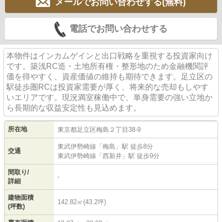
メールでお問い合わせする(無料)
電話でお問い合わせする
本物件はインカムゲインと出口戦略を重視する投資家向け
です。築浅RC造・土地所有権・整形地のため金融機関評
価を得やすく、資産価値の維持も期待できます。足立区の
駅徒歩圏RCは投資家需要が厚く、将来的な売却もしやす
いエリアです。現況満室稼働中で、単身需要の強い立地か
ら長期的な収益安定性も見込めます。
所在地
東京都
足立区
梅島
２丁目38-9
東武伊勢崎線
「
梅島
」駅 徒歩8分
交通
東武伊勢崎線
「
西新井
」駅 徒歩9分
間取り/
-
詳細
建物面積
142.82㎡(43.2坪)
(坪数)