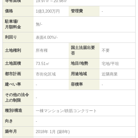
専有面積
19.97㎡～20.98㎡
価格
管理費
1億3,200万円
-
駐車場/
無/-
月額料金
利回り
表面4.00%/-
国土法届出要
土地権利
所有権
不要
否
土地面積
地目/地勢
73.51㎡
宅地/平坦
都市計画
用途地域
市街化区域
近隣商業
建ぺい率
容積率
-
-
その他の法令
-
上の制限
種別/構造
一棟マンション/鉄筋コンクリート
向き
-
築年月
2018年 1月 (築8年)