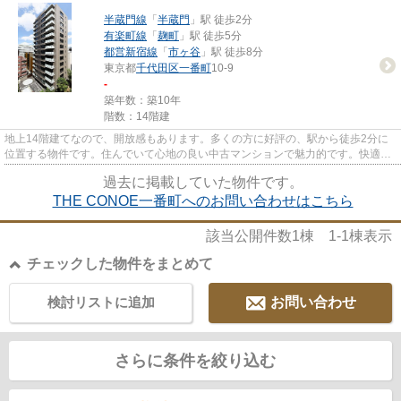
半蔵門線
「
半蔵門
」駅 徒歩2分
有楽町線
「
麹町
」駅 徒歩5分
都営新宿線
「
市ヶ谷
」駅 徒歩8分
東京都
千代田区
一番町
10-9
-
築年数：築10年
階数：14階建
地上14階建てなので、開放感もあります。多くの方に好評の、駅から徒歩2分に
位置する物件です。住んでいて心地の良い中古マンションで魅力的です。快適な
室内と落ち着いた外観が魅力の...
過去に掲載していた物件です。
THE CONOE一番町へのお問い合わせはこちら
該当公開件数
1
棟
1-1
棟表示
チェックした物件をまとめて
検討リストに追加
お問い合わせ
さらに条件を絞り込む