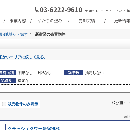
03-6222-9610
9:30～18:30 水・日・
事業内容
私たちの強み
売却実績
更新情
買))地域から探す
>
新宿区の売買物件
細かいエリアに絞って見る。
専有面積
下限なし～上限なし
築年数
指定しない
間取り
指定なし
並び順：
販売物件のみ表示
該
クラッシィタワー新宿御苑