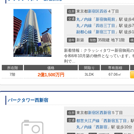
東京都
新宿区
四谷
４丁目
住所
交通
丸ノ内線
「
新宿御苑前
」駅 徒歩
丸ノ内線
「
四谷三丁目
」駅 徒歩
副都心線
「
新宿三丁目
」駅 徒歩1
新築
35階建 地下1階
築年
階数
構
新着情報：クラッシィタワー新宿御苑の
令和6年10月築の物件となっています
利で...
所在階
価格
間取り
専有面積
2
億
1,500
万円
7階
3LDK
67.06㎡
パークタワー西新宿
東京都
新宿区
西新宿
５丁目
住所
交通
都営大江戸線
「
西新宿五丁目
」駅
丸ノ内線
「
西新宿
」駅 徒歩10分