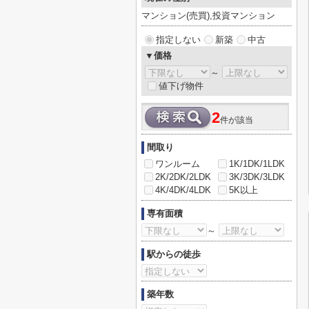
マンション(売買),投資マンション
指定しない
新築
中古
▼価格
～
値下げ物件
2
件が該当
間取り
ワンルーム
1K/1DK/1LDK
2K/2DK/2LDK
3K/3DK/3LDK
4K/4DK/4LDK
5K以上
専有面積
～
駅からの徒歩
築年数