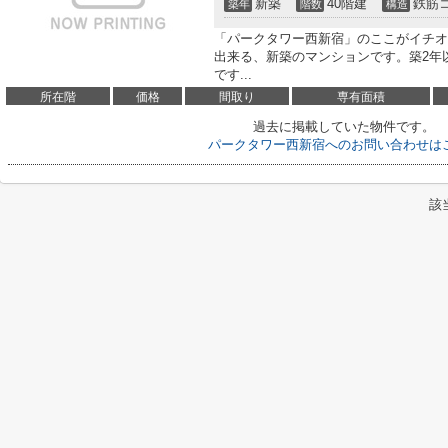
新築
40階建
鉄筋
築年
階数
構造
「パークタワー西新宿」のここがイチオ
出来る、新築のマンションです。築2年
です...
所在階
価格
間取り
専有面積
過去に掲載していた物件です。
パークタワー西新宿へのお問い合わせは
該