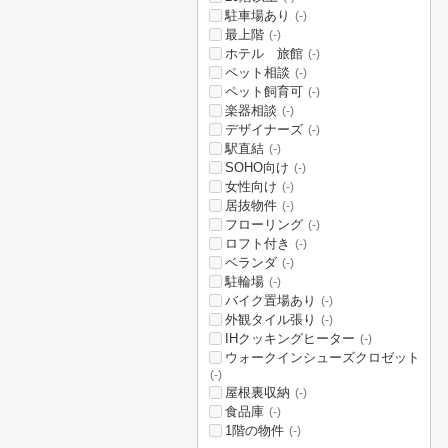
駐車場あり
(-)
最上階
(-)
ホテル 旅館
(-)
ペット相談
(-)
ペット飼育可
(-)
楽器相談
(-)
デザイナーズ
(-)
駅直結
(-)
SOHO向け
(-)
女性向け
(-)
居抜物件
(-)
フローリング
(-)
ロフト付き
(-)
ベランダ
(-)
駐輪場
(-)
バイク置場あり
(-)
外観タイル張り
(-)
IHクッキングヒーター
(-)
ウォークインシューズクロゼット
(-)
屋根裏収納
(-)
食品庫
(-)
1階の物件
(-)