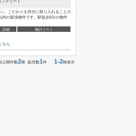
コンクリート
シ。こだわりを存分に取り入れることの
以内の築浅物件です。駅徒歩6分の物件
詳細
検討リスト
こちら
2
1
1-2
当公開件数
棟 販売数
件
棟表示