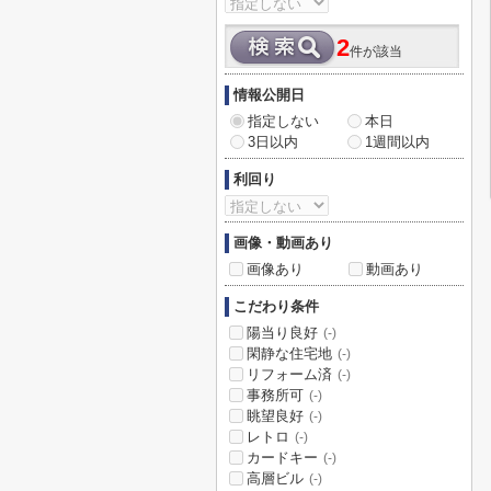
2
件が該当
情報公開日
指定しない
本日
3日以内
1週間以内
利回り
画像・動画あり
画像あり
動画あり
こだわり条件
陽当り良好
(-)
閑静な住宅地
(-)
リフォーム済
(-)
事務所可
(-)
眺望良好
(-)
レトロ
(-)
カードキー
(-)
高層ビル
(-)