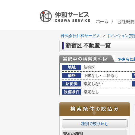
ホーム
会社概要
株式会社仲和サービス
>
(マンション(売
新宿区 不動産一覧
≫さらに
地域
新宿区
価格
下限なし～上限なし
駅徒歩
指定しない
設備条件
指定なし
種別で絞り込む
現在の種別