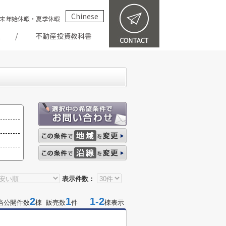
Chinese
祝・年末年始休暇・夏季休暇
報
不動産投資教科書
表示件数：
2
1
1-2
当公開件数
棟 販売数
件
棟表示