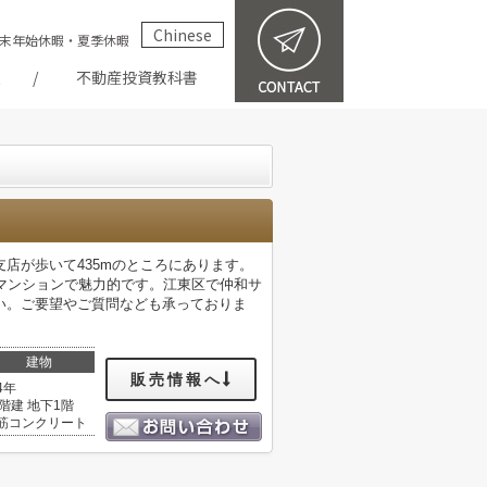
Chinese
祝・年末年始休暇・夏季休暇
報
不動産投資教科書
店が歩いて435mのところにあります。
マンションで魅力的です。江東区で仲和サ
い。ご要望やご質問なども承っておりま
建物
販売情報へ
4年
8階建 地下1階
筋コンクリート