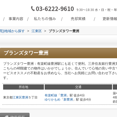
03-6222-9610
9:30～18:30 水・日・
事業内容
私たちの強み
売却実績
更新情
買))地域から探す
>
江東区
>
ブランズタワー豊洲
ブランズタワー豊洲
ブランズタワー豊洲：有楽町線豊洲駅にも近くて便利。三井住友銀行豊洲支
こちらの48階建ての物件はいかがでしょうか。住んでいて心地の良い中古
ービスオススメの不動産をお求めなら、当社へお気軽にお問い合わせ下さ
す。
所在地
交通
築
有楽町線
「
豊洲
」駅 徒歩4分
東京都
江東区
豊洲
５丁目
4
ゆりかもめ
「
新豊洲
」駅 徒歩4分
鉄