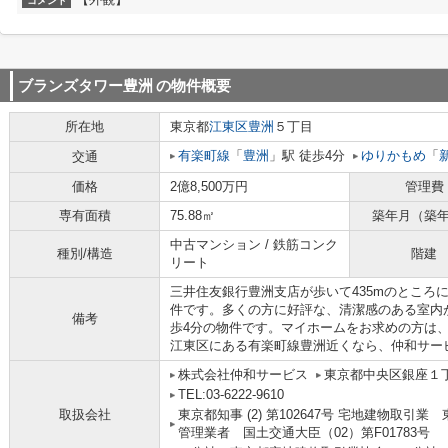
コメント
ブランズタワー豊洲
の物件概要
所在地
東京都
江東区
豊洲
５丁目
有楽町線
「
豊洲
」駅 徒歩4分
ゆりかもめ
「
交通
価格
2億8,500万円
管理費
専有面積
75.88㎡
築年月（築
中古マンション / 鉄筋コンク
種別/構造
階建
リート
三井住友銀行豊洲支店が歩いて435mのところ
件です。多くの方に好評な、清潔感のある室内
備考
歩4分の物件です。マイホームをお求めの方は、03
江東区にある有楽町線豊洲近くなら、仲和サー
株式会社仲和サービス
東京都中央区銀座１丁目
TEL:03-6222-9610
取扱会社
東京都知事 (2) 第102647号 宅地建物取引業
管理業者 国土交通大臣（02）第F01783号