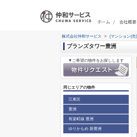
ホーム
会社概要
株式会社仲和サービス
>
(マンション(売
ブランズタワー豊洲
▼ご希望の物件をお探しします
同じエリアの物件
江東区
豊洲
有楽町線 豊洲
ゆりかもめ 新豊洲