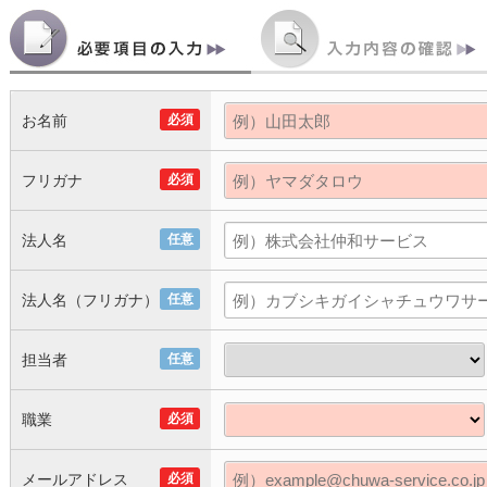
お名前
必須
フリガナ
必須
法人名
任意
法人名（フリガナ）
任意
担当者
任意
職業
必須
メールアドレス
必須