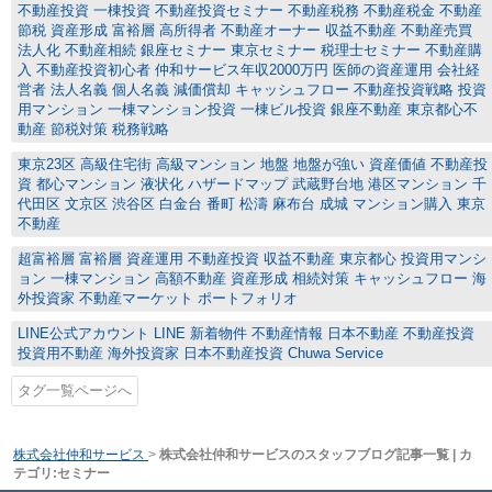
不動産投資 一棟投資 不動産投資セミナー 不動産税務 不動産税金 不動産
節税 資産形成 富裕層 高所得者 不動産オーナー 収益不動産 不動産売買
法人化 不動産相続 銀座セミナー 東京セミナー 税理士セミナー 不動産購
入 不動産投資初心者 仲和サービス年収2000万円 医師の資産運用 会社経
営者 法人名義 個人名義 減価償却 キャッシュフロー 不動産投資戦略 投資
用マンション 一棟マンション投資 一棟ビル投資 銀座不動産 東京都心不
動産 節税対策 税務戦略
東京23区 高級住宅街 高級マンション 地盤 地盤が強い 資産価値 不動産投
資 都心マンション 液状化 ハザードマップ 武蔵野台地 港区マンション 千
代田区 文京区 渋谷区 白金台 番町 松濤 麻布台 成城 マンション購入 東京
不動産
超富裕層 富裕層 資産運用 不動産投資 収益不動産 東京都心 投資用マンシ
ョン 一棟マンション 高額不動産 資産形成 相続対策 キャッシュフロー 海
外投資家 不動産マーケット ポートフォリオ
LINE公式アカウント LINE 新着物件 不動産情報 日本不動産 不動産投資
投資用不動産 海外投資家 日本不動産投資 Chuwa Service
タグ一覧ページへ
株式会社仲和サービス
>
株式会社仲和サービスのスタッフブログ記事一覧 | カ
テゴリ:セミナー