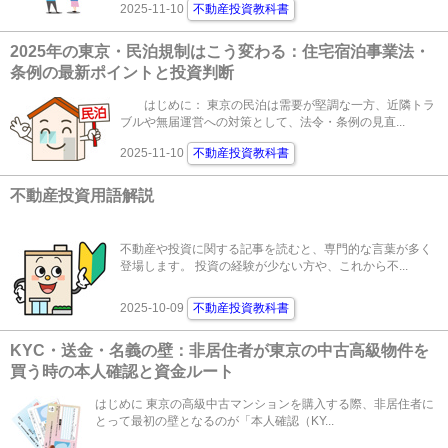
2025-11-10
不動産投資教科書
2025年の東京・民泊規制はこう変わる：住宅宿泊事業法・
条例の最新ポイントと投資判断
はじめに： 東京の民泊は需要が堅調な一方、近隣トラ
ブルや無届運営への対策として、法令・条例の見直...
2025-11-10
不動産投資教科書
不動産投資用語解説
不動産や投資に関する記事を読むと、専門的な言葉が多く
登場します。 投資の経験が少ない方や、これから不...
2025-10-09
不動産投資教科書
KYC・送金・名義の壁：非居住者が東京の中古高級物件を
買う時の本人確認と資金ルート
はじめに 東京の高級中古マンションを購入する際、非居住者に
とって最初の壁となるのが「本人確認（KY...