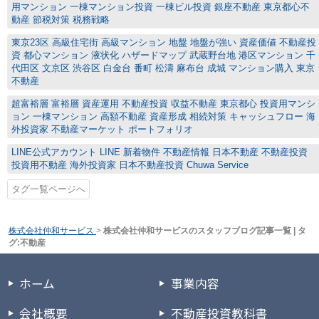
用マンション 一棟マンション投資 一棟ビル投資 銀座不動産 東京都心不
動産 節税対策 税務戦略
東京23区 高級住宅街 高級マンション 地盤 地盤が強い 資産価値 不動産投
資 都心マンション 液状化 ハザードマップ 武蔵野台地 港区マンション 千
代田区 文京区 渋谷区 白金台 番町 松濤 麻布台 成城 マンション購入 東京
不動産
超富裕層 富裕層 資産運用 不動産投資 収益不動産 東京都心 投資用マンシ
ョン 一棟マンション 高額不動産 資産形成 相続対策 キャッシュフロー 海
外投資家 不動産マーケット ポートフォリオ
LINE公式アカウント LINE 新着物件 不動産情報 日本不動産 不動産投資
投資用不動産 海外投資家 日本不動産投資 Chuwa Service
タグ一覧ページへ
株式会社仲和サービス
>
株式会社仲和サービスのスタッフブログ記事一覧 | タ
グ:不動産
ホーム
事業内容
会社概要
不動産投資教科書