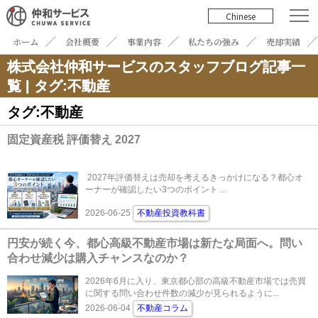
Chinese
ホーム
会社概要
事業内容
私たちの強み
売却実績
株式会社仲和サービスのスタッフブログ記事一
覧 | タグ:不動産
タグ:不動産
固定資産税 評価替え 2027
2027年評価替えは売却を考えるきっかけになる？都心オ
ーナーが確認したい3つのポイント ...
2026-06-25
不動産投資教科書
円安が続く今、都心高級不動産市場は新たな局面へ。問い
合わせ減少は購入チャンスなのか？
2026年6月に入り、東京都心部の高級不動産市場では売買
に関する問い合わせ件数の減少が見られるように...
2026-06-04
不動産コラム