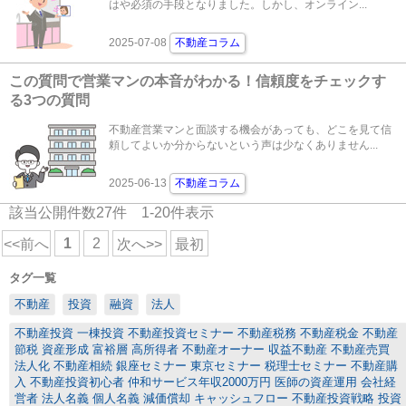
はや必須の手段となりました。しかし、オンライン...
2025-07-08
不動産コラム
この質問で営業マンの本音がわかる！信頼度をチェックす
る3つの質問
不動産営業マンと面談する機会があっても、どこを見て信
頼してよいか分からないという声は少なくありません...
2025-06-13
不動産コラム
該当公開件数
27
件
1-20
件表示
1
2
<<前へ
次へ>>
最初
タグ一覧
不動産
投資
融資
法人
不動産投資 一棟投資 不動産投資セミナー 不動産税務 不動産税金 不動産
節税 資産形成 富裕層 高所得者 不動産オーナー 収益不動産 不動産売買
法人化 不動産相続 銀座セミナー 東京セミナー 税理士セミナー 不動産購
入 不動産投資初心者 仲和サービス年収2000万円 医師の資産運用 会社経
営者 法人名義 個人名義 減価償却 キャッシュフロー 不動産投資戦略 投資