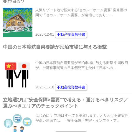
箱根ほか）
人気リゾート地で拡大する“セカンドホーム需要” 富裕層の
間で「セカンドホーム需要」が急増しており、...
2025-12-01
不動産投資教科書
中国の日本渡航自粛要請が民泊市場に与える衝撃
中国の日本渡航自粛要請が民泊市場に与える衝撃 中国政府
が、台湾有事関連の日本側発言を受けて日本への...
2025-11-18
不動産投資教科書
立地選びは“安全保障×需要”で考える：避けるべきリスク／
選ぶべきエリアのチェックポイント
はじめに： 立地はすべてを凌駕します。とりわけ不確実性
が高い局面では、「安全保障（災害・インフラ・ア...