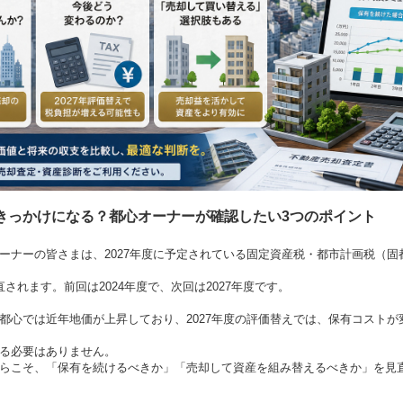
きっかけになる？都心オーナーが確認したい
3
つのポイント
ーナーの皆さまは、
2027
年度に予定されている固定資産税・都市計画税（固
直されます。前回は
2024
年度で、次回は
2027
年度です。
都心では近年地価が上昇しており、
2027
年度の評価替えでは、保有コストが
る必要はありません。
らこそ、「保有を続けるべきか」「売却して資産を組み替えるべきか」を見