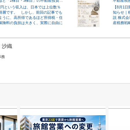
なぜ富裕層ほど「2棟目・3棟目」の不動産投資を行うのか
不動産税
0万円という収入は、日本では上位数％
【8月1
得層です。 しかし、前回の記事でも
知らせ｜
ように、高所得であるほど所得税・住
説 株式
保険料の負担は大きく、実際に自由に
産税務戦略
 沙織
事務