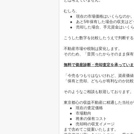
とは考えていません。
むしろ、
●
現在の市場価格はいくらなのか
●
あと
5
年保有した場合の収支はど
●
売却した場合、手元資金はいく
こうした数字を比較したうえで判断する
不動産市場や税制は変化します。
そのため、「昔買ったからそのまま保有
無料で資産診断・売却査定を承っていま
「今売るつもりはないけれど、資産価値
「保有と売却、どちらが有利なのか比較
そのようなご相談も歓迎しております。
東京都心の収益不動産に精通した当社が
●
現在の査定価格
●
市場動向
●
将来の保有コスト
●
売却時の収支イメージ
まで含めてご提案いたします。