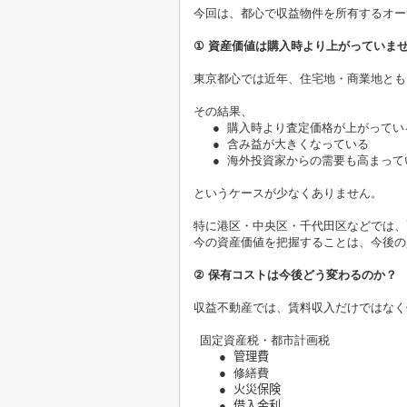
今回は、都心で収益物件を所有するオー
①
資産価値は購入時より上がっていま
東京都心では近年、住宅地・商業地とも
その結果、
●
購入時より査定価格が上がってい
●
含み益が大きくなっている
●
海外投資家からの需要も高まって
というケースが少なくありません。
特に港区・中央区・千代田区などでは、
今の資産価値を把握することは、今後の
②
保有コストは今後どう変わるのか？
収益不動産では、賃料収入だけではなく
固定資産税・都市計画税
●
管理費
●
修繕費
●
火災保険
●
借入金利