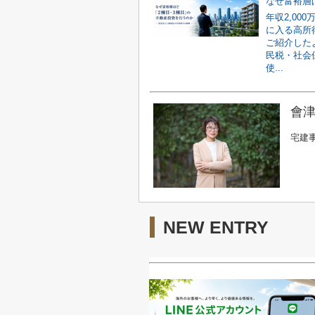
年収2,00
に入る高所
ご紹介した
民税・社会
使...
會津
宅建
NEW ENTRY