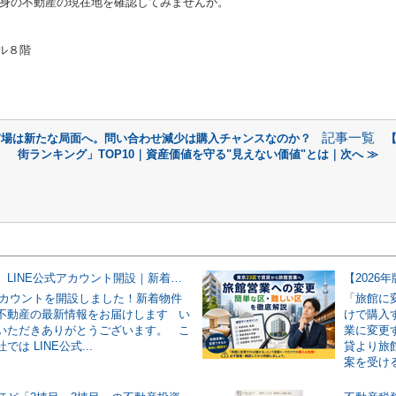
身の不動産の現在地を確認してみませんか。
ル８階
記事一覧
市場は新たな局面へ。問い合わせ減少は購入チャンスなのか？
【
街ランキング」TOP10｜資産価値を守る"見えない価値"とは｜次へ ≫
【お知らせ】LINE公式アカウント開設｜新着物件情報・日本不動産の最新情報を配信開始
式アカウントを開設しました！新着物件
「旅館に
不動産の最新情報をお届けします い
けで購入
いただきありがとうございます。 こ
業に変更
は LINE公式...
貸より旅
案を受ける