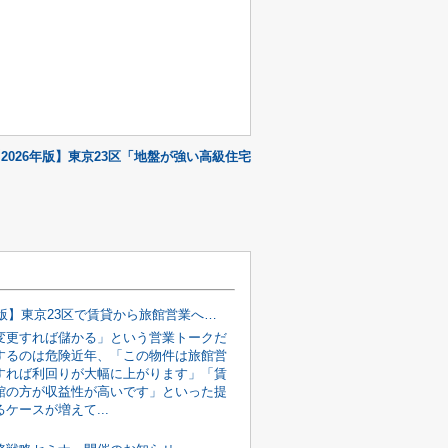
2026年版】東京23区「地盤が強い高級住宅
【2026年版】東京23区で賃貸から旅館営業へ変更｜簡単な区・難しい区を不動産会社が徹底解説
変更すれば儲かる」という営業トークだ
するのは危険近年、「この物件は旅館営
すれば利回りが大幅に上がります」「賃
館の方が収益性が高いです」といった提
ケースが増えて...