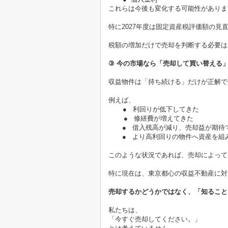
これらは今後も変化する可能性がありま
特に
2027
年度は固定資産税評価額の見
税額の増加だけで売却を判断する必要は
③
今の市場なら「売却して買い替える
収益物件は「持ち続ける」だけが正解で
例えば、
●
利回りが低下してきた
●
修繕費が増えてきた
●
借入残高が減り、売却益が期待
●
より高利回りの物件へ資産を組
このような状況であれば、売却によって
特に現在は、東京都心の収益不動産に対
売却するかどうかではなく、「知ること
私たちは、
「今すぐ売却してください。」