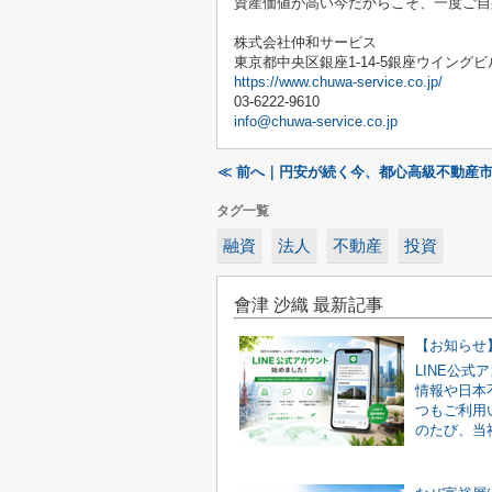
資産価値が高い今だからこそ、一度ご自
株式会社仲和サービス
東京都中央区銀座
1-14-5
銀座ウイングビ
https://www.chuwa-service.co.jp/
03-6222-9610
info@chuwa-service.co.jp
≪ 前へ｜円安が続く今、都心高級不動産
タグ一覧
融資
法人
不動産
投資
會津 沙織 最新記事
LINE公
情報や日本
つもご利用
のたび、当社で