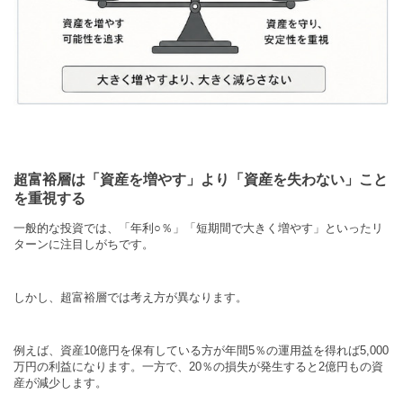
超富裕層は「資産を増やす」より「資産を失わない」こと
を重視する
一般的な投資では、「年利
○
％」「短期間で大きく増やす」といったリ
ターンに注目しがちです。
しかし、超富裕層では考え方が異なります。
例えば、資産
10
億円を保有している方が年間
5
％の運用益を得れば
5,000
万円の利益になります。一方で、
20
％の損失が発生すると
2
億円もの資
産が減少します。