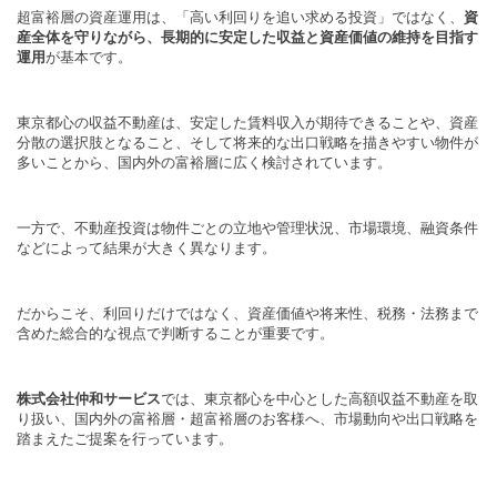
超富裕層の資産運用は、「高い利回りを追い求める投資」ではなく、
資
産全体を守りながら、長期的に安定した収益と資産価値の維持を目指す
運用
が基本です。
東京都心の収益不動産は、安定した賃料収入が期待できることや、資産
分散の選択肢となること、そして将来的な出口戦略を描きやすい物件が
多いことから、国内外の富裕層に広く検討されています。
一方で、不動産投資は物件ごとの立地や管理状況、市場環境、融資条件
などによって結果が大きく異なります。
だからこそ、利回りだけではなく、資産価値や将来性、税務・法務まで
含めた総合的な視点で判断することが重要です。
株式会社仲和サービス
では、東京都心を中心とした高額収益不動産を取
り扱い、国内外の富裕層・超富裕層のお客様へ、市場動向や出口戦略を
踏まえたご提案を行っています。