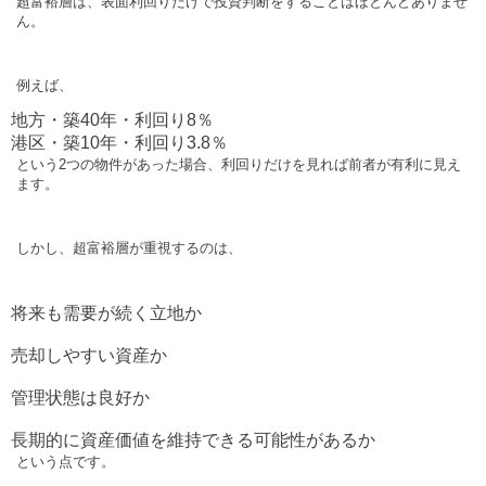
超富裕層は、表面利回りだけで投資判断をすることはほとんどありませ
ん。
例えば、
地方・築
40
年・利回り
8
％
港区・築
10
年・利回り
3.8
％
という
2
つの物件があった場合、利回りだけを見れば前者が有利に見え
ます。
しかし、超富裕層が重視するのは、
将来も需要が続く立地か
売却しやすい資産か
管理状態は良好か
長期的に資産価値を維持できる可能性があるか
という点です。