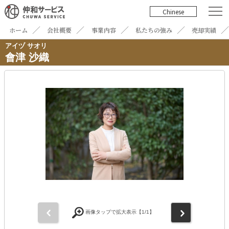
Chinese
ホーム
会社概要
事業内容
私たちの強み
売却実績
アイヅ サオリ
會津 沙織
前
次
画像タップで拡大表示【
1
/1】