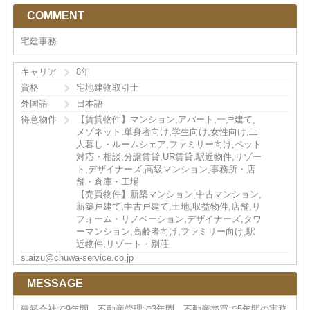
COMMENT
宅建事務
キャリア
8年
資格
宅地建物取引士
外国語
日本語
得意物件
【賃貸物件】マンション,アパート,一戸建て,
メゾネット,単身者向け,学生向け,女性向け,二
人暮し・ルームシェア,ファミリー向け,ペット
対応・相談,分譲賃貸,UR賃貸,駅近物件,リゾー
ト,デザイナーズ,高級マンション,事務所・店
舗・倉庫・工場
【売買物件】新築マンション,中古マンション,
新築戸建て,中古戸建て,土地,収益物件,店舗,リ
フォーム・リノベーション,デザイナーズ,タワ
ーマンション,高齢者向け,ファミリー向け,駅
近物件,リゾート・別荘
s.aizu@chuwa-service.co.jp
MESSAGE
建築会社で9年間、不動産管理で3年間、不動産売買で5年間の実務