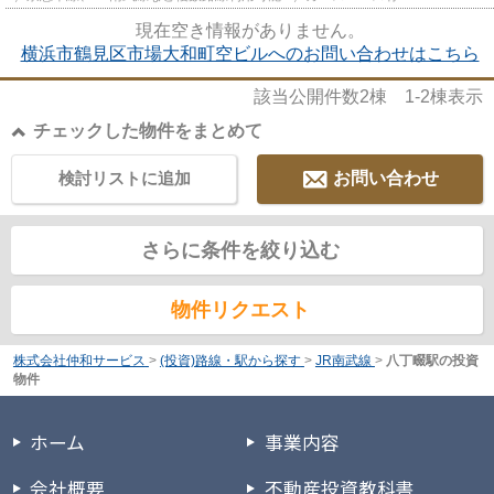
現在空き情報がありません。
横浜市鶴見区市場大和町空ビルへのお問い合わせはこちら
該当公開件数
2
棟
1-2
棟表示
チェックした物件をまとめて
検討リストに追加
お問い合わせ
さらに条件を絞り込む
物件リクエスト
株式会社仲和サービス
>
(投資)路線・駅から探す
>
JR南武線
>
八丁畷駅の投資
物件
ホーム
事業内容
会社概要
不動産投資教科書