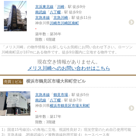
京浜東北線
「
川崎
」駅 徒歩9分
南武線
「
八丁畷
」駅 徒歩9分
京急本線
「
京急川崎
」駅 徒歩11分
神奈川県
川崎市川崎区
南町
-
築年数：築36年
階数：6階建
「メリス川崎」の物件情報をお探しならお気軽にお問い合わせ下さい。ローソン
川崎南町店が187mにある物件です。徒歩9分圏内に立地する物件です。
現在空き情報がありません。
メリス川崎へのお問い合わせはこちら
横浜市鶴見区市場大和町空ビル
売買｜ビル
京急本線
「
鶴見市場
」駅 徒歩5分
南武線
「
八丁畷
」駅 徒歩7分
神奈川県
横浜市鶴見区
市場大和町
-
築年数：築17年
階数：3階建
1）国道15号線沿いの角地に立地、視認性良好 2）現況空室のため自己使用可能
3）京急本線、JR南武線など複数路線利用可能 4）カースペース有