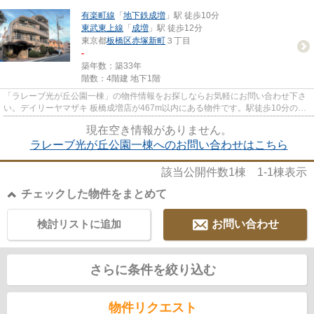
有楽町線
「
地下鉄成増
」駅 徒歩10分
東武東上線
「
成増
」駅 徒歩12分
東京都
板橋区
赤塚新町
３丁目
-
築年数：築33年
階数：4階建 地下1階
「ラレーブ光が丘公園一棟」の物件情報をお探しならお気軽にお問い合わせ下さ
い。デイリーヤマザキ 板橋成増店が467m以内にある物件です。駅徒歩10分の物
件です。
現在空き情報がありません。
ラレーブ光が丘公園一棟へのお問い合わせはこちら
該当公開件数
1
棟
1-1
棟表示
チェックした物件をまとめて
検討リストに追加
お問い合わせ
さらに条件を絞り込む
物件リクエスト