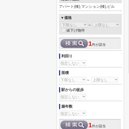
アパート(棟),マンション(棟),ビル
▼価格
～
値下げ物件
1
件が該当
利回り
面積
～
駅からの徒歩
築年数
1
件が該当