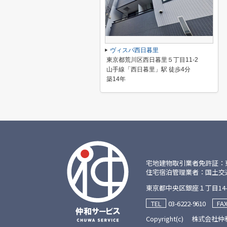
ヴィスパ西日暮里
東京都荒川区西日暮里５丁目11-2
山手線「西日暮里」駅 徒歩4分
築14年
宅地建物取引業者免許証：東京都
住宅宿泊管理業者：国土交通大臣
東京都中央区銀座１丁目14-
03-6222-9610
TEL
FA
Copyright(c) 株式会社仲和