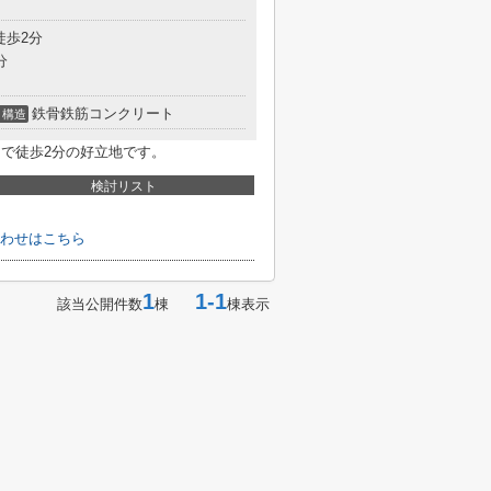
徒歩2分
分
鉄骨鉄筋コンクリート
構造
まで徒歩2分の好立地です。
検討リスト
わせはこちら
1
1-1
該当公開件数
棟
棟表示