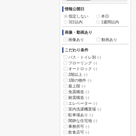
情報公開日
指定しない
本日
3日以内
1週間以内
画像・動画あり
画像あり
動画あり
こだわり条件
バス・トイレ別
(-)
フローリング
(-)
オートロック
(-)
2階以上
(-)
1階の物件
(-)
最上階
(-)
免震構造
(-)
耐震構造
(-)
エレベーター
(-)
室内洗濯機置場
(-)
駐車場あり
(-)
閑静な住宅地
(-)
事務所可
(-)
飲食店可
(-)