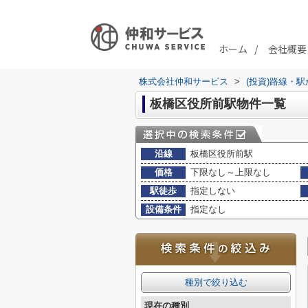
ホーム
会社概要
株式会社仲和サービス
>
(投資)路線・
板橋区役所前駅物件一覧
沿線
板橋区役所前駅
価格
下限なし～上限なし
駅徒歩
指定しない
設備条件
指定なし
種別で絞り込む
現在の種別