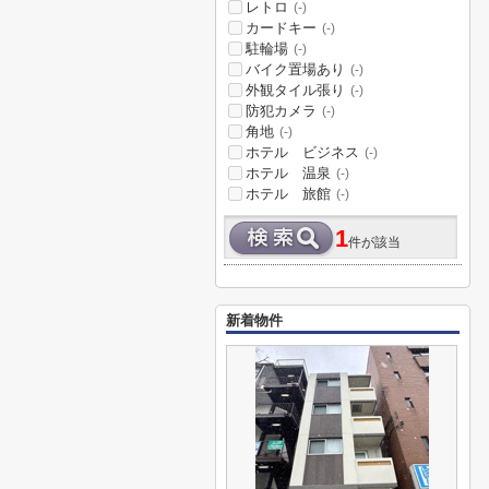
レトロ
(-)
カードキー
(-)
駐輪場
(-)
バイク置場あり
(-)
外観タイル張り
(-)
防犯カメラ
(-)
角地
(-)
ホテル ビジネス
(-)
ホテル 温泉
(-)
ホテル 旅館
(-)
1
件が該当
新着物件