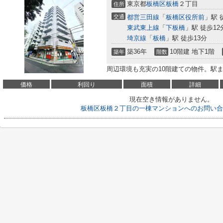
東京都
板橋区
板橋
２丁目
住所
交通
都営三田線
「
板橋区役所前
」駅 
東武東上線
「
下板橋
」駅 徒歩12
埼京線
「
板橋
」駅 徒歩13分
築36年
10階建 地下1階
築年
階数
周辺環境も充実の10階建ての物件。駅
価格
利回り
面積
詳細
現在空き情報がありません。
板橋区板橋２丁目の一棟マンションへのお問い合