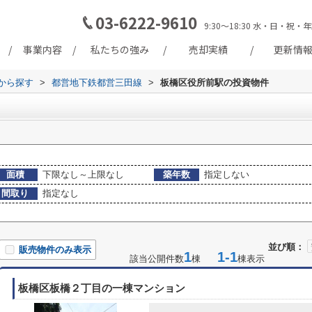
03-6222-9610
9:30～18:30 水・日・
事業内容
私たちの強み
売却実績
更新情
駅から探す
>
都営地下鉄都営三田線
>
板橋区役所前駅の投資物件
面積
下限なし～上限なし
築年数
指定しない
間取り
指定なし
並び順：
販売物件のみ表示
1
1-1
該当公開件数
棟
棟表示
板橋区板橋２丁目の一棟マンション