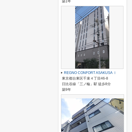
築1年
REGNO CONFORT ASAKUSA Ⅰ
東京都台東区千束４丁目46-8
日比谷線「三ノ輪」駅 徒歩8分
築9年