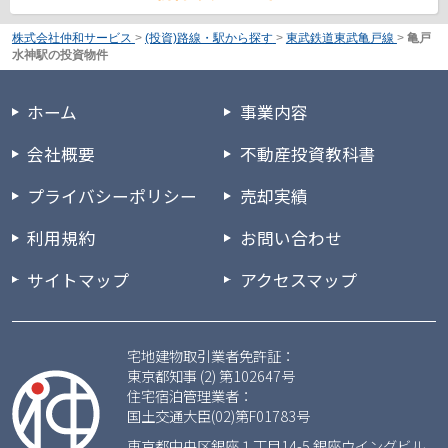
株式会社仲和サービス
>
(投資)路線・駅から探す
>
東武鉄道東武亀戸線
>
亀戸
水神駅の投資物件
ホーム
事業内容
会社概要
不動産投資教科書
プライバシーポリシー
売却実績
利用規約
お問い合わせ
サイトマップ
アクセスマップ
宅地建物取引業者免許証：
東京都知事 (2) 第102647号
住宅宿泊管理業者：
国土交通大臣(02)第F01783号
東京都中央区銀座１丁目14-5 銀座ウイングビル