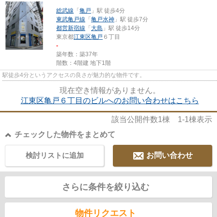
総武線
「
亀戸
」駅 徒歩4分
東武亀戸線
「
亀戸水神
」駅 徒歩7分
都営新宿線
「
大島
」駅 徒歩14分
東京都
江東区
亀戸
６丁目
-
築年数：築37年
階数：4階建 地下1階
駅徒歩4分というアクセスの良さが魅力的な物件です。
現在空き情報がありません。
江東区亀戸６丁目のビルへのお問い合わせはこちら
該当公開件数
1
棟
1-1
棟表示
チェックした物件をまとめて
検討リストに追加
お問い合わせ
さらに条件を絞り込む
物件リクエスト