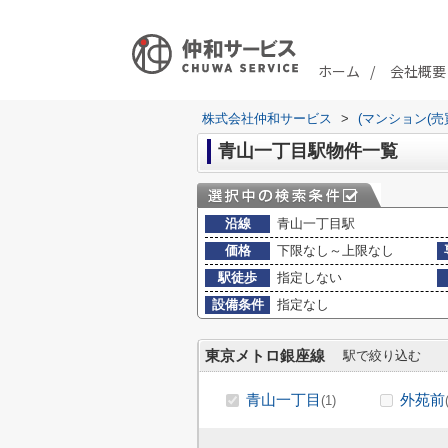
ホーム
会社概要
株式会社仲和サービス
>
(マンション(売
青山一丁目駅物件一覧
沿線
青山一丁目駅
価格
下限なし～上限なし
駅徒歩
指定しない
設備条件
指定なし
東京メトロ銀座線
駅で絞り込む
青山一丁目
外苑前
(1)