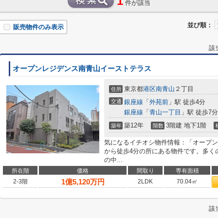
1
件が該当
並び順：
販売物件のみ表示
該
オープンレジデンス南青山イーストテラス
東京都
港区
南青山
２丁目
住所
交通
銀座線
「
外苑前
」駅 徒歩4分
銀座線
「
青山一丁目
」駅 徒歩7分
築12年
3階建 地下1階
築年
階数
気になるイチオシ物件情報：「オープン
から徒歩4分の所にある物件です。多く
の中...
所在階
価格
間取り
専有面積
1
億
5,120
万円
2-3階
2LDK
70.04㎡
該