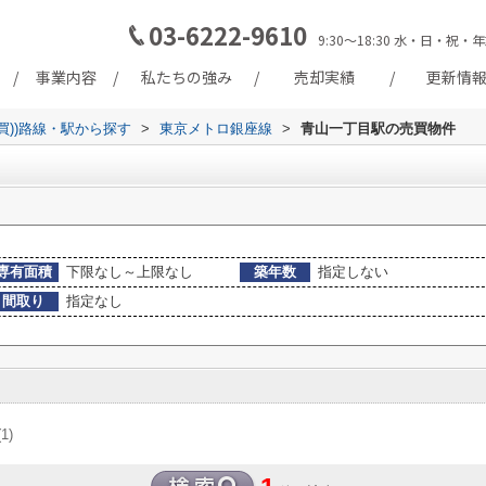
03-6222-9610
9:30～18:30 水・日・
事業内容
私たちの強み
売却実績
更新情
買))路線・駅から探す
>
東京メトロ銀座線
>
青山一丁目駅の売買物件
専有面積
下限なし～上限なし
築年数
指定しない
間取り
指定なし
(1)