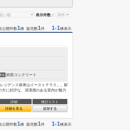
表示件数：
1
1
1-1
当公開件数
棟 販売数
件
棟表示
鉄筋コンクリート
構造
レジデンス南青山イーストテラス」。駅
の方に好評な、清潔感のある室内が魅力
詳細
検討リスト
詳細を見る
追加する
1
1
1-1
当公開件数
棟 販売数
件
棟表示