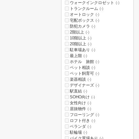
ウォークインクロゼット
(-)
トランクルーム
(-)
オートロック
(-)
宅配ボックス
(-)
防犯カメラ
(-)
2階以上
(-)
10階以上
(-)
20階以上
(-)
駐車場あり
(-)
最上階
(-)
ホテル 旅館
(-)
ペット相談
(-)
ペット飼育可
(-)
楽器相談
(-)
デザイナーズ
(-)
駅直結
(-)
SOHO向け
(-)
女性向け
(-)
居抜物件
(-)
フローリング
(-)
ロフト付き
(-)
ベランダ
(-)
駐輪場
(-)
バイク置場あり
(-)