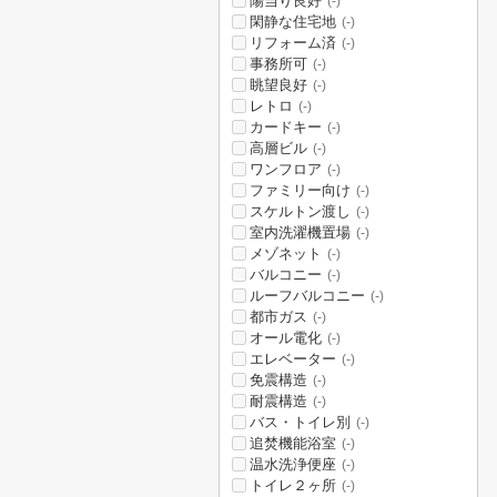
陽当り良好
(-)
閑静な住宅地
(-)
リフォーム済
(-)
事務所可
(-)
眺望良好
(-)
レトロ
(-)
カードキー
(-)
高層ビル
(-)
ワンフロア
(-)
ファミリー向け
(-)
スケルトン渡し
(-)
室内洗濯機置場
(-)
メゾネット
(-)
バルコニー
(-)
ルーフバルコニー
(-)
都市ガス
(-)
オール電化
(-)
エレベーター
(-)
免震構造
(-)
耐震構造
(-)
バス・トイレ別
(-)
追焚機能浴室
(-)
温水洗浄便座
(-)
トイレ２ヶ所
(-)