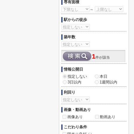
専有面積
～
駅からの徒歩
築年数
1
件が該当
情報公開日
指定しない
本日
3日以内
1週間以内
利回り
画像・動画あり
画像あり
動画あり
こだわり条件