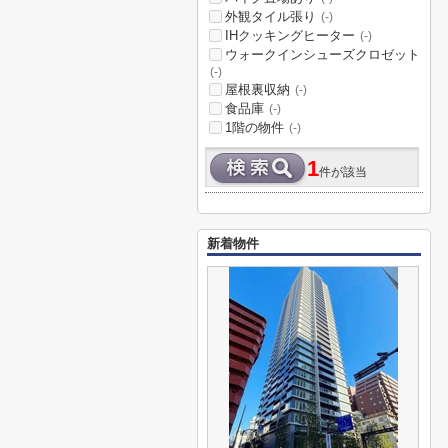
外観タイル張り
(-)
IHクッキングヒーター
(-)
ウォークインシューズクロゼット
(-)
屋根裏収納
(-)
食品庫
(-)
1階の物件
(-)
1
件が該当
新着物件