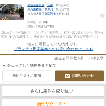
東急多摩川線
「
沼部
」駅 徒歩4分
東急東横線
「
多摩川
」駅 徒歩7分
東京都
大田区
田園調布本町
34-16
-
築年数：築38年
階数：5階建 地下1階
当社イチオシの物件の「グランディ田園調布」。ぜひ一度ご覧ください。駅から
徒歩4分の駅近物件です。中古ながらも綺麗な室内と魅力的な住環境のマンショ
ンです。当社がご紹介してる物...
過去に掲載していた物件です。
グランディ田園調布へのお問い合わせはこちら
該当公開件数
1
棟
1-1
棟表示
チェックした物件をまとめて
検討リストに追加
お問い合わせ
さらに条件を絞り込む
物件リクエスト