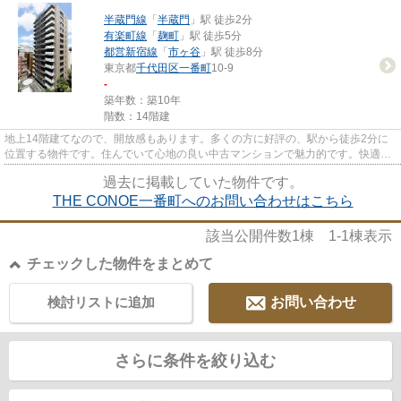
半蔵門線
「
半蔵門
」駅 徒歩2分
有楽町線
「
麹町
」駅 徒歩5分
都営新宿線
「
市ヶ谷
」駅 徒歩8分
東京都
千代田区
一番町
10-9
-
築年数：築10年
階数：14階建
地上14階建てなので、開放感もあります。多くの方に好評の、駅から徒歩2分に
位置する物件です。住んでいて心地の良い中古マンションで魅力的です。快適な
室内と落ち着いた外観が魅力の...
過去に掲載していた物件です。
THE CONOE一番町へのお問い合わせはこちら
該当公開件数
1
棟
1-1
棟表示
チェックした物件をまとめて
検討リストに追加
お問い合わせ
さらに条件を絞り込む