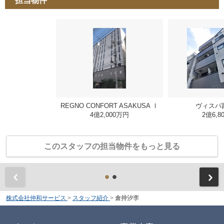
担当物件
REGNO CONFORT ASAKUSA Ⅰ
ヴィスパ
4億2,000万円
2億6,8
このスタッフの担当物件をもっと見る
前
株式会社仲和サービス
>
スタッフ紹介
>
倉持汐李