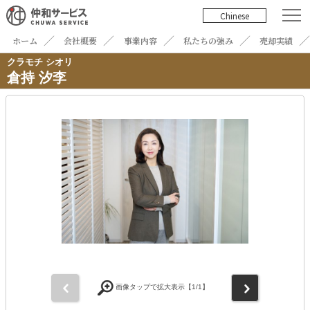
Chinese
ホーム
会社概要
事業内容
私たちの強み
売却実績
クラモチ シオリ
倉持 汐李
前
次
画像タップで拡大表示【
1
/1】