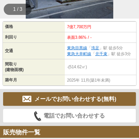
1 / 3
価格
7億7,700万円
利回り
表面3.86% / -
東急目黒線
「
洗足
」駅 徒歩5分
交通
東急大井町線
「
北千束
」駅 徒歩3分
間取り
-(514.62㎡)
(建物面積)
築年月
2025年 11月(築1年未満)
メールでお問い合わせする(無料)
電話でお問い合わせする
販売物件一覧