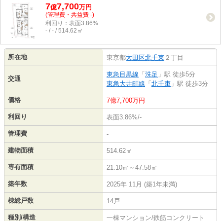
7
7,700
億
万
円
(管理費・共益費 -)
利回り：表面3.86%
- / - / 514.62㎡
所在地
東京都
大田区
北千束
２丁目
東急目黒線
「
洗足
」駅 徒歩5分
交通
東急大井町線
「
北千束
」駅 徒歩3分
価格
7億7,700万円
利回り
表面3.86%/-
管理費
-
建物面積
514.62㎡
専有面積
21.10㎡～47.58㎡
築年数
2025年 11月 (築1年未満)
棟総戸数
14戸
種別/構造
一棟マンション/鉄筋コンクリート