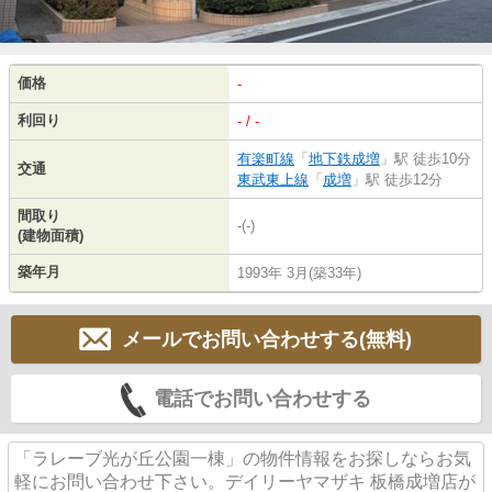
価格
-
利回り
- / -
有楽町線
「
地下鉄成増
」駅 徒歩10分
交通
東武東上線
「
成増
」駅 徒歩12分
間取り
-(-)
(建物面積)
築年月
1993年 3月(築33年)
メールでお問い合わせする(無料)
電話でお問い合わせする
「ラレーブ光が丘公園一棟」の物件情報をお探しならお気
軽にお問い合わせ下さい。デイリーヤマザキ 板橋成増店が