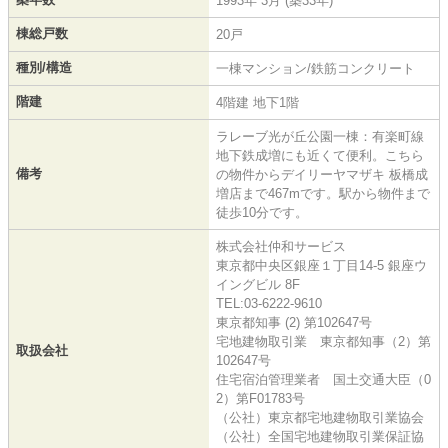
1993年 3月 (築33年)
棟総戸数
20戸
種別/構造
一棟マンション/鉄筋コンクリート
階建
4階建 地下1階
ラレーブ光が丘公園一棟：有楽町線
地下鉄成増にも近くて便利。こちら
備考
の物件からデイリーヤマザキ 板橋成
増店まで467mです。駅から物件まで
徒歩10分です。
株式会社仲和サービス
東京都中央区銀座１丁目14-5 銀座ウ
イングビル 8F
TEL:03-6222-9610
東京都知事 (2) 第102647号
宅地建物取引業 東京都知事（2）第
取扱会社
102647号
住宅宿泊管理業者 国土交通大臣（0
2）第F01783号
（公社）東京都宅地建物取引業協会
（公社）全国宅地建物取引業保証協