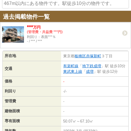
467m以内にある物件です。駅徒歩10分の物件です。
過去掲載物件一覧
***
万円
(管理費・共益費 ***円)
利回り：表面***％
- / *** / ***
所在地
東京都
板橋区
赤塚新町
３丁目
有楽町線
「
地下鉄成増
」駅 徒歩10分
交通
東武東上線
「
成増
」駅 徒歩12分
価格
-
利回り
-/-
管理費
-
建物面積
-
専有面積
50.07㎡～67.10㎡
築年数