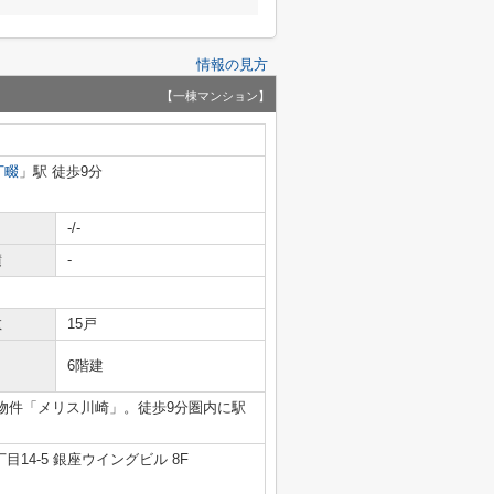
情報の見方
【一棟マンション】
丁畷
」駅 徒歩9分
-/-
積
-
数
15戸
6階建
物件「メリス川崎」。徒歩9分圏内に駅
14-5 銀座ウイングビル 8F