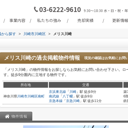
03-6222-9610
9:30～18:30 水・日・
事業内容
私たちの強み
売却実績
更新情
地域から探す
>
川崎市川崎区
>
メリス川崎
メリス川崎
の過去掲載物件情報
現況の確認はお気軽にお問
「メリス川崎」の物件情報をお探しならお気軽にお問い合わせ下さい。ローソ
す。徒歩9分圏内に立地する物件です。
所在地
交通
京浜東北線
「
川崎
」駅 徒歩9分
築
神奈川県
川崎市川崎区
南町
南武線
「
八丁畷
」駅 徒歩9分
6
京急本線
「
京急川崎
」駅 徒歩11分
鉄
物件情報