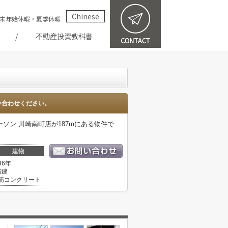
Chinese
祝・年末年始休暇・夏季休暇
報
不動産投資教科書
い合わせください。
ン 川崎南町店が187mにある物件で
建物
36年
階建
筋コンクリート