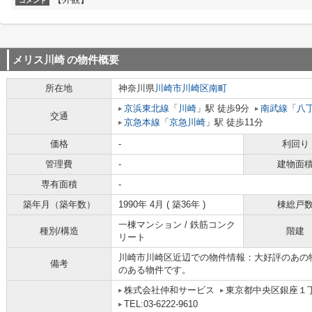
コメント
メリス川崎
の物件概要
所在地
神奈川県
川崎市川崎区
南町
京浜東北線
「
川崎
」駅 徒歩9分
南武線
「
八
交通
京急本線
「
京急川崎
」駅 徒歩11分
価格
-
利回り
管理費
-
建物面
専有面積
-
築年月（築年数）
1990年 4月 ( 築36年 )
棟総戸
一棟マンション / 鉄筋コンク
種別/構造
階建
リート
川崎市川崎区近辺での物件情報：大好評のあの
備考
のある物件です。
株式会社仲和サービス
東京都中央区銀座１丁目
TEL:03-6222-9610