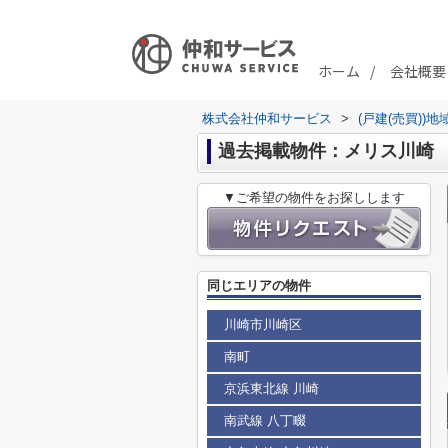
ホーム
会社概要
株式会社仲和サービス
>
(戸建(売買))
過去掲載物件：メリス川崎
▼ご希望の物件をお探しします
同じエリアの物件
川崎市川崎区
南町
京浜東北線 川崎
南武線 八丁畷