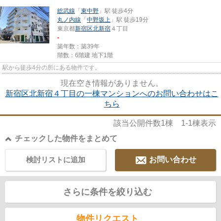
総武線
「
東中野
」駅 徒歩4分
丸ノ内線
「
中野坂上
」駅 徒歩19分
東京都
新宿区
北新宿
４丁目
-
築年数：築39年
階数：6階建 地下1階
駅から徒歩4分の所にある物件です。
現在空き情報がありません。
新宿区北新宿４丁目の一棟マンションへのお問い合わせはこ
ちら
該当公開件数
1
棟
1-1
棟表示
チェックした物件をまとめて
検討リストに追加
お問い合わせ
さらに条件を絞り込む
物件リクエスト