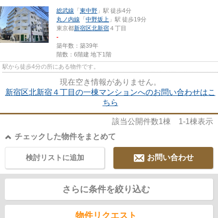
総武線
「
東中野
」駅 徒歩4分
丸ノ内線
「
中野坂上
」駅 徒歩19分
東京都
新宿区
北新宿
４丁目
-
築年数：築39年
階数：6階建 地下1階
駅から徒歩4分の所にある物件です。
現在空き情報がありません。
新宿区北新宿４丁目の一棟マンションへのお問い合わせはこ
ちら
該当公開件数
1
棟
1-1
棟表示
チェックした物件をまとめて
検討リストに追加
お問い合わせ
さらに条件を絞り込む
物件リクエスト