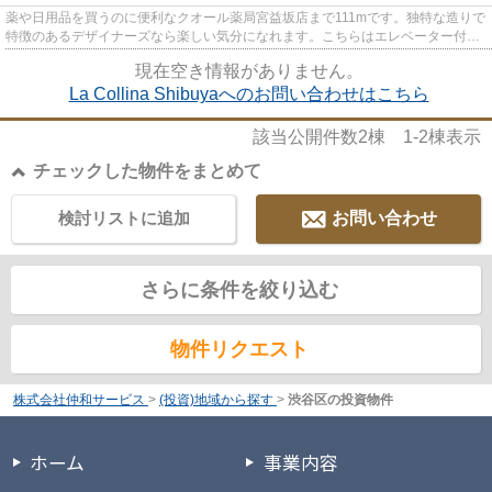
薬や日用品を買うのに便利なクオール薬局宮益坂店まで111mです。独特な造りで
特徴のあるデザイナーズなら楽しい気分になれます。こちらはエレベーター付き
の物件です。好評の駅近物件...
現在空き情報がありません。
La Collina Shibuyaへのお問い合わせはこちら
該当公開件数
2
棟
1-2
棟表示
チェックした物件をまとめて
検討リストに追加
お問い合わせ
さらに条件を絞り込む
物件リクエスト
株式会社仲和サービス
>
(投資)地域から探す
>
渋谷区の投資物件
ホーム
事業内容