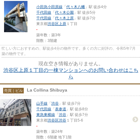
小田急小田原線
「
代々木八幡
」駅 徒歩4分
千代田線
「
代々木公園
」駅 徒歩5分
千代田線
「
代々木上原
」駅 徒歩7分
東京都
渋谷区
上原
１丁目
-
築年数：築3年
階数：3階建
忙しい方におすすめの、駅徒歩4分の物件です。多くの方に好評の、令和5年7月
築の物件です。
現在空き情報がありません。
渋谷区上原１丁目の一棟マンションへのお問い合わせはこち
ら
La Collina Shibuya
売買｜ビル
山手線
「
渋谷
」駅 徒歩7分
千代田線
「
表参道
」駅 徒歩8分
東急東横線
「
渋谷
」駅 徒歩7分
東京都
渋谷区
渋谷
１丁目5-6
-
築年数：築24年
階数：6階建 地下1階