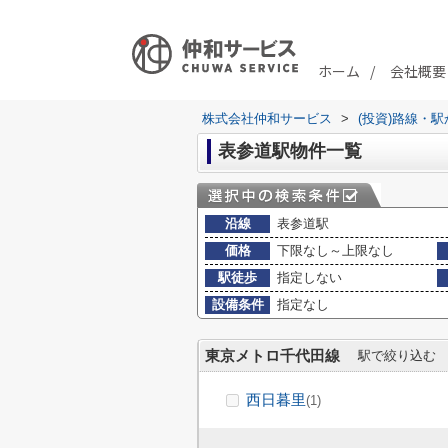
ホーム
会社概要
株式会社仲和サービス
>
(投資)路線・
表参道駅物件一覧
沿線
表参道駅
価格
下限なし～上限なし
駅徒歩
指定しない
設備条件
指定なし
東京メトロ千代田線
駅で絞り込む
西日暮里
(1)