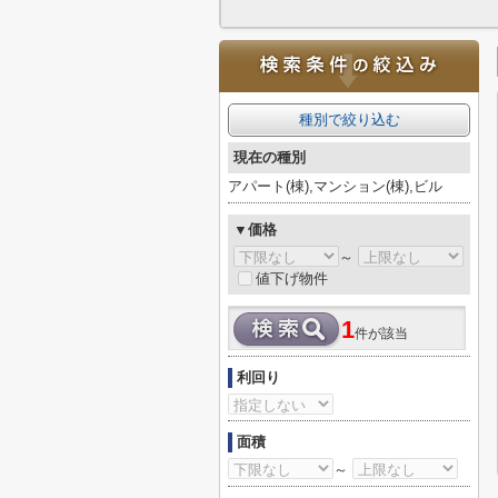
種別で絞り込む
現在の種別
アパート(棟),マンション(棟),ビル
▼価格
～
値下げ物件
1
件が該当
利回り
面積
～