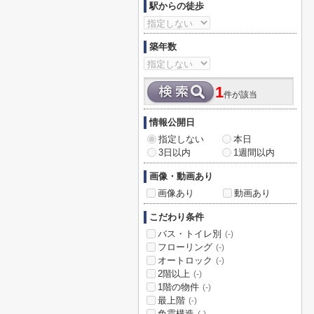
駅からの徒歩
築年数
1
件が該当
情報公開日
指定しない
本日
3日以内
1週間以内
画像・動画あり
画像あり
動画あり
こだわり条件
バス・トイレ別
(-)
フローリング
(-)
オートロック
(-)
2階以上
(-)
1階の物件
(-)
最上階
(-)
免震構造