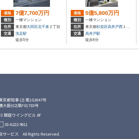
7億7,700万円
5億5,800万円
価格
価格
種別
一棟マンション
種別
一棟マンション
住所
東京都
大田区
北千束
２丁目
住所
東京都
杉並区
高井戸西
１丁目
交通
洗足駅
交通
高井戸駅
徒歩5分
徒歩6分
知事 (2) 第102647号
(02)第F01783号
5 銀座ウイングビル 8F
03-6222-9611
X
サービス All Rights Reserved.