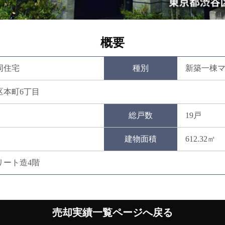
概要
同住宅
種別
新築一棟
区本町6丁目
総戸数
19戸
建物面積
612.32㎡
リート造4階
売却実績一覧ページへ戻る