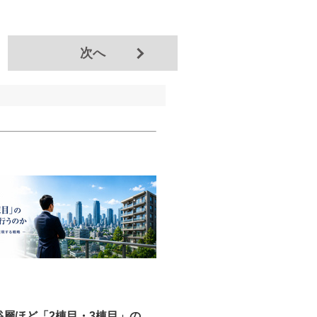
次へ
裕層ほど「2棟目・3棟目」の