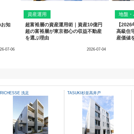
資産運用
地盤・
のお知
超富裕層の資産運用術｜資産10億円
【202
超の富裕層が東京都心の収益不動産
高級住宅
を選ぶ理由
産価値を
26-07-06
2026-07-04
RICHESSE 洗足
TASUKI杉並高井戸