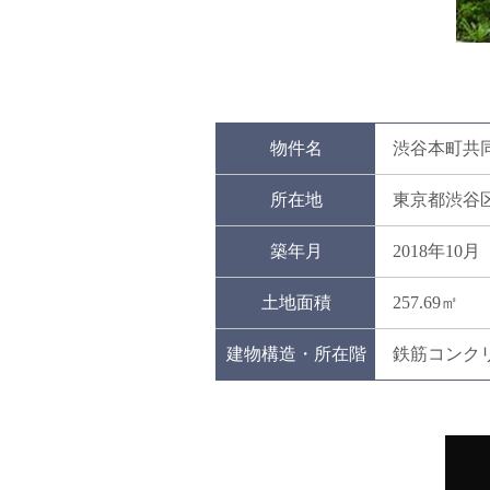
物件名
渋谷本町共
所在地
東京都渋谷
築年月
2018年10月
土地面積
257.69㎡
建物構造・所在階
鉄筋コンク