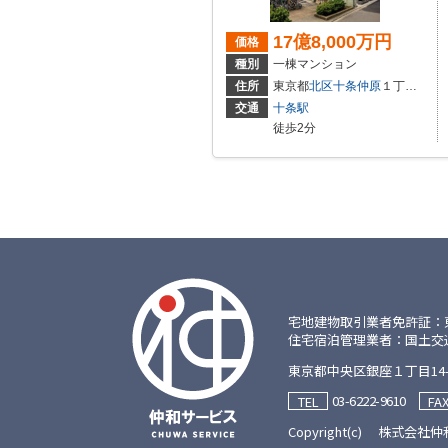
17億8,000万円
価格
種別
一棟マンション
住所
東京都
北区
十条仲原
１丁目1-3
交通
十条駅
徒歩2分
宅地建物取引業者免許証：東京都
住宅宿泊管理業者：国土交通大臣
東京都中央区銀座１丁目14-
03-6222-9610
TEL
FA
Copyright(c) 株式会社仲和