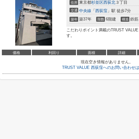
東京都
杉並区
西荻北
３丁目
住所
交通
中央線
「
西荻窪
」駅 徒歩7分
築37年
6階建
鉄筋
築年
階数
構造
こだわりポイント満載のTRUST VAL
す。
価格
利回り
面積
詳細
現在空き情報がありません。
TRUST VALUE 西荻窪へのお問い合わせ