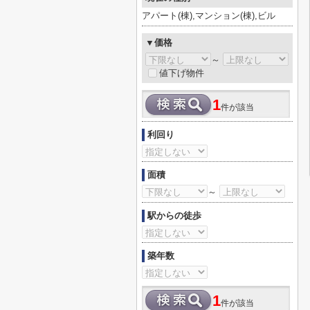
アパート(棟),マンション(棟),ビル
▼価格
～
値下げ物件
1
件が該当
利回り
面積
～
駅からの徒歩
築年数
1
件が該当