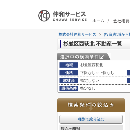
ホーム
会社概要
株式会社仲和サービス
>
(投資)地域から
杉並区西荻北 不動産一覧
地域
杉並区西荻北
価格
下限なし～上限なし
駅徒歩
指定しない
設備条件
指定なし
種別で絞り込む
現在の種別