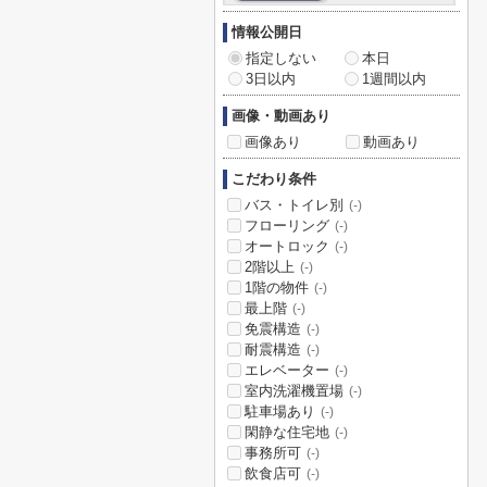
情報公開日
指定しない
本日
3日以内
1週間以内
画像・動画あり
画像あり
動画あり
こだわり条件
バス・トイレ別
(-)
フローリング
(-)
オートロック
(-)
2階以上
(-)
1階の物件
(-)
最上階
(-)
免震構造
(-)
耐震構造
(-)
エレベーター
(-)
室内洗濯機置場
(-)
駐車場あり
(-)
閑静な住宅地
(-)
事務所可
(-)
飲食店可
(-)