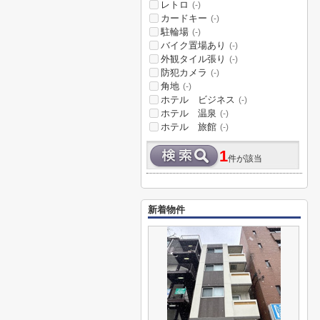
レトロ
(-)
カードキー
(-)
駐輪場
(-)
バイク置場あり
(-)
外観タイル張り
(-)
防犯カメラ
(-)
角地
(-)
ホテル ビジネス
(-)
ホテル 温泉
(-)
ホテル 旅館
(-)
1
件が該当
新着物件