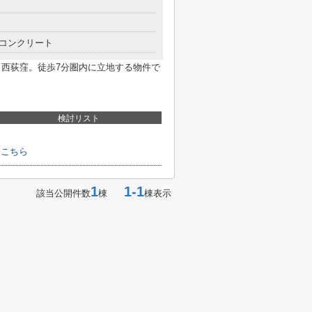
コンクリート
UE 西荻窪。徒歩7分圏内に立地する物件で
検討リスト
はこちら
1
1-1
該当公開件数
棟
棟表示