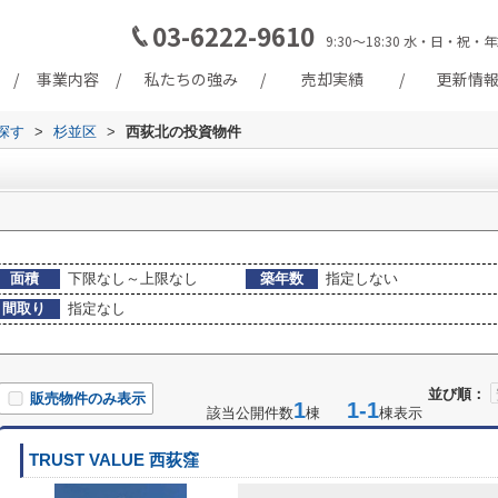
03-6222-9610
9:30～18:30 水・日・
事業内容
私たちの強み
売却実績
更新情
探す
>
杉並区
>
西荻北の投資物件
面積
下限なし～上限なし
築年数
指定しない
間取り
指定なし
並び順：
販売物件のみ表示
1
1-1
該当公開件数
棟
棟表示
TRUST VALUE 西荻窪