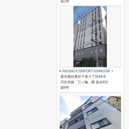
築1年
REGNO CONFORT ASAKUSA Ⅰ
東京都台東区千束４丁目46-8
日比谷線「三ノ輪」駅 徒歩8分
築9年