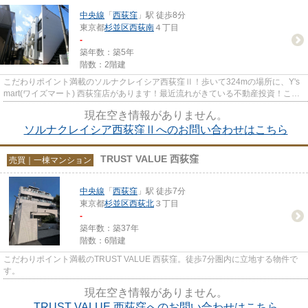
中央線
「
西荻窪
」駅 徒歩8分
東京都
杉並区
西荻南
４丁目
-
築年数：築5年
階数：2階建
こだわりポイント満載のソルナクレイシア西荻窪Ⅱ！歩いて324mの場所に、Y's
mart(ワイズマート) 西荻窪店があります！最近流れがきている不動産投資！こち
らは投資用の物件です！24時...
現在空き情報がありません。
ソルナクレイシア西荻窪Ⅱへのお問い合わせはこちら
TRUST VALUE 西荻窪
売買｜一棟マンション
中央線
「
西荻窪
」駅 徒歩7分
東京都
杉並区
西荻北
３丁目
-
築年数：築37年
階数：6階建
こだわりポイント満載のTRUST VALUE 西荻窪。徒歩7分圏内に立地する物件で
す。
現在空き情報がありません。
TRUST VALUE 西荻窪へのお問い合わせはこちら