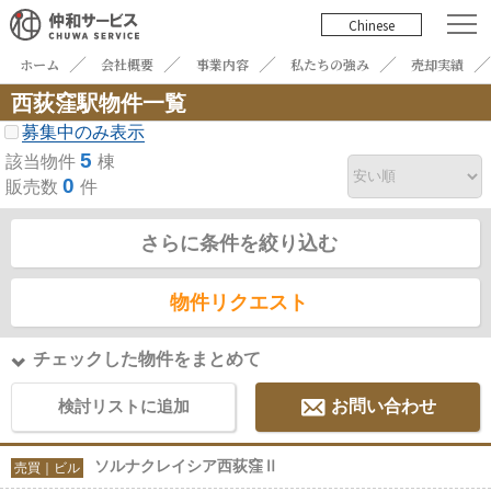
Chinese
ホーム
会社概要
事業内容
私たちの強み
売却実績
西荻窪駅物件一覧
募集中のみ表示
5
該当物件
棟
0
販売数
件
さらに条件を絞り込む
物件リクエスト
チェックした物件をまとめて
検討リストに追加
お問い合わせ
ソルナクレイシア西荻窪Ⅱ
売買｜ビル