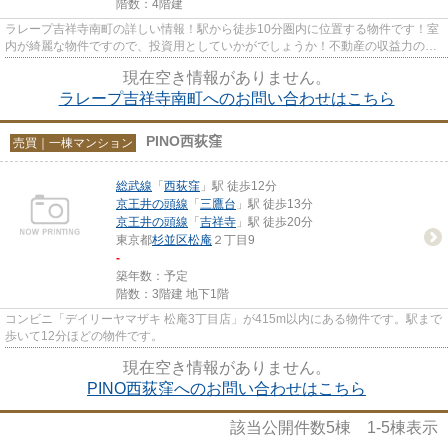
階数：4階建
ラレープ吉祥寺南町の詳しい情報！駅から徒歩10分圏内に位置する物件です！室
内が綺麗な物件ですので、投資用としていかがでしょうか！不動産の収益力の目
安として用いられることの多...
現在空き情報がありません。
ラレープ吉祥寺南町へのお問い合わせはこちら
PINO西荻窪
売買｜一棟マンション
総武線
「
西荻窪
」駅 徒歩12分
京王井の頭線
「
三鷹台
」駅 徒歩13分
京王井の頭線
「
吉祥寺
」駅 徒歩20分
東京都
杉並区
松庵
２丁目9
-
築年数：予定
階数：3階建 地下1階
コンビニ「デイリーヤマザキ 松庵3丁目店」が415m以内にある物件です。駅まで
歩いて12分ほどの物件です。
現在空き情報がありません。
PINO西荻窪へのお問い合わせはこちら
該当公開件数
5
棟
1-5
棟表示