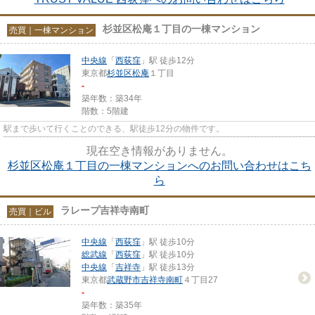
杉並区松庵１丁目の一棟マンション
売買｜一棟マンション
中央線
「
西荻窪
」駅 徒歩12分
東京都
杉並区
松庵
１丁目
-
築年数：築34年
階数：5階建
駅まで歩いて行くことのできる、駅徒歩12分の物件です。
現在空き情報がありません。
杉並区松庵１丁目の一棟マンションへのお問い合わせはこち
ら
ラレープ吉祥寺南町
売買｜ビル
中央線
「
西荻窪
」駅 徒歩10分
総武線
「
西荻窪
」駅 徒歩10分
中央線
「
吉祥寺
」駅 徒歩13分
東京都
武蔵野市
吉祥寺南町
４丁目27
-
築年数：築35年