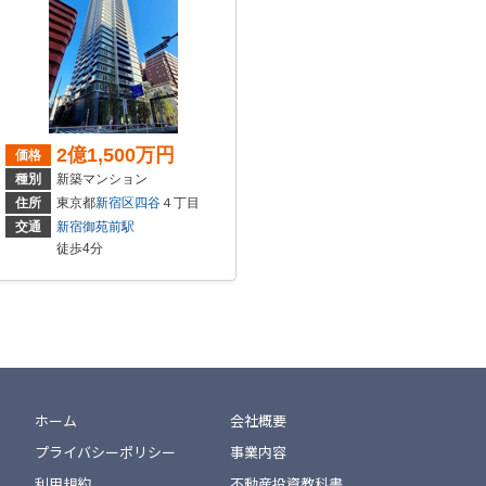
2億1,500万円
価格
種別
新築マンション
住所
東京都
新宿区
四谷
４丁目
交通
新宿御苑前駅
徒歩4分
ホーム
会社概要
プライバシーポリシー
事業内容
利用規約
不動産投資教科書