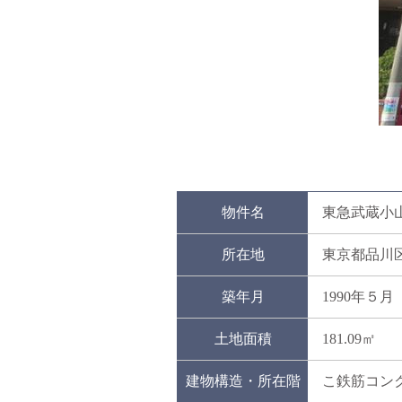
物件名
東急武蔵小
所在地
東京都品川
築年月
1990年５月
土地面積
181.09㎡
建物構造・所在階
こ鉄筋コン