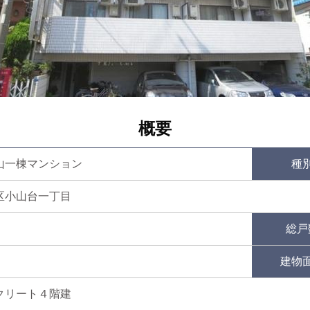
概要
山一棟マンション
種
区小山台一丁目
総戸
建物
クリート４階建