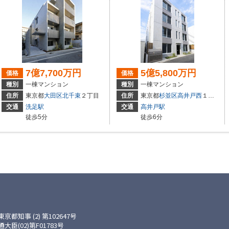
7億7,700万円
5億5,800万円
価格
価格
種別
一棟マンション
種別
一棟マンション
住所
東京都
大田区
北千束
２丁目
住所
東京都
杉並区
高井戸西
１丁目
交通
洗足駅
交通
高井戸駅
徒歩5分
徒歩6分
知事 (2) 第102647号
(02)第F01783号