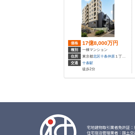
17億8,000万円
価格
種別
一棟マンション
住所
東京都
北区
十条仲原
１丁目1-3
交通
十条駅
徒歩2分
宅地建物取引業者免許証：東京都
住宅宿泊管理業者：国土交通大臣