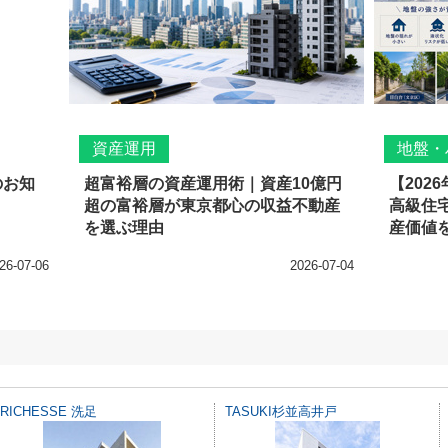
資産運用
地盤・
のお知
超富裕層の資産運用術｜資産10億円
【202
超の富裕層が東京都心の収益不動産
高級住宅
を選ぶ理由
産価値を
26-07-06
2026-07-04
RICHESSE 洗足
TASUKI杉並高井戸