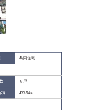
別
共同住宅
数
８戸
面積
433.54㎡