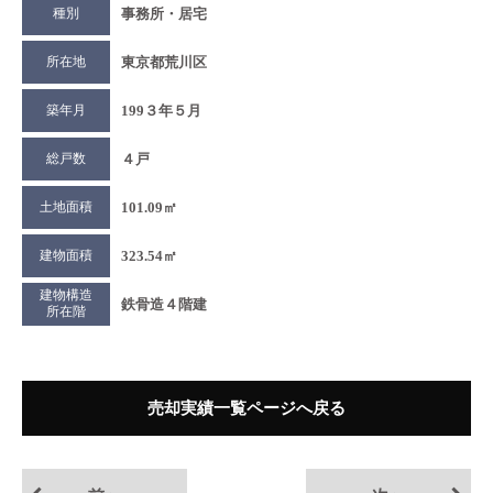
種別
事務所・居宅
所在地
東京都荒川区
築年月
199３年５月
総戸数
４戸
土地面積
101.09㎡
建物面積
323.54㎡
建物構造
鉄骨造４階建
所在階
売却実績一覧ページへ戻る