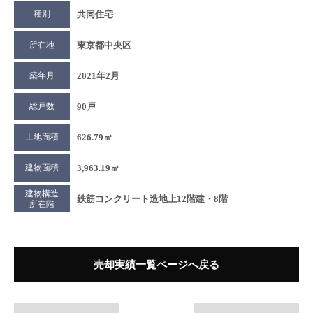
種別
共同住宅
所在地
東京都中央区
築年月
2021年2月
総戸数
90戸
土地面積
626.79㎡
建物面積
3,963.19㎡
建物構造
鉄筋コンクリート造地上12階建・8階
所在階
売却実績一覧ページへ戻る