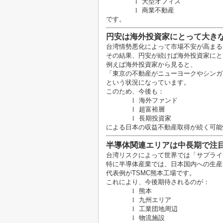
l
大型オフィス
l
商業不動産
です。
円安は海外投資家にとって大き
台湾情勢悪化によって市場不安が高まる
その結果、円安が続けば海外投資家にと
例えば海外投資家から見ると、
「東京の不動産がニューヨークやシンガ
という状況になっています。
このため、今後も：
l
海外ファンド
l
超富裕層
l
長期投資家
による日本の収益不動産取得が続く可能
半導体関連エリアは中長期で注
台湾リスクによって世界では「サプライ
特に半導体産業では、日本国内への生産
代表例が
TSMC
熊本工場です。
これにより、今後期待されるのが：
l
熊本
l
九州エリア
l
工業団地周辺
l
物流施設