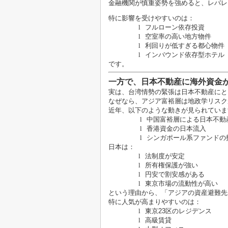
金融機関が慎重姿勢を強めると、レバレ
特に影響を受けやすいのは：
l
フルローン依存投資
l
空室率の高い地方物件
l
利回りが低すぎる都心物件
l
インバウンド依存型ホテル
です。
一方で、日本不動産に海外資金
実は、台湾情勢の緊張は日本不動産にと
なぜなら、アジア富裕層は地政学リスク
近年、以下のような動きが見られていま
l
中国富裕層による日本不動
l
香港資金の日本流入
l
シンガポール系ファンドの
日本は：
l
法制度が安定
l
所有権保護が強い
l
円安で割安感がある
l
東京市場の流動性が高い
という理由から、「アジアの資産避難先
特に人気が高まりやすいのは：
l
東京
23
区のレジデンス
l
高級賃貸