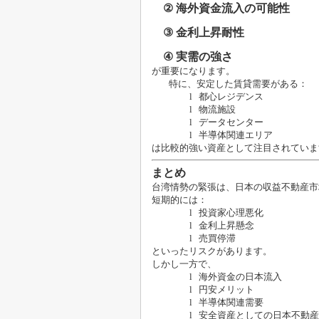
②
海外資金流入の可能性
③
金利上昇耐性
④
実需の強さ
が重要になります。
特に、安定した賃貸需要がある：
l
都心レジデンス
l
物流施設
l
データセンター
l
半導体関連エリア
は比較的強い資産として注目されていま
まとめ
台湾情勢の緊張は、日本の収益不動産市
短期的には：
l
投資家心理悪化
l
金利上昇懸念
l
売買停滞
といったリスクがあります。
しかし一方で、
l
海外資金の日本流入
l
円安メリット
l
半導体関連需要
l
安全資産としての日本不動