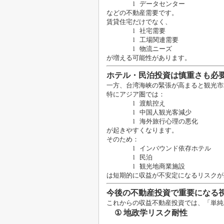
l
データセンター
などの不動産需要です。
賃貸住宅だけでなく、
l
社宅需要
l
工場関連需要
l
物流ニーズ
が増える可能性があります。
ホテル・民泊投資は慎重さも必
一方、台湾海峡の緊張が高まると観光市
特にアジア圏では：
l
渡航控え
l
中国人観光客減少
l
海外旅行心理の悪化
が起きやすくなります。
そのため：
l
インバウンド依存ホテル
l
民泊
l
観光地商業施設
は短期的に収益が不安定になるリスクが
今後の不動産投資で重要になる
これからの収益不動産投資では、「単純
①
地政学リスク耐性