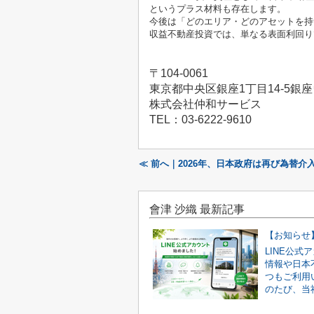
というプラス材料も存在します。
今後は「どのエリア・どのアセットを持
収益不動産投資では、単なる表面利回り
〒
104-0061
東京都中央区銀座
1
丁目
14-5
銀座
株式会社仲和サービス
TEL
：
03-6222-9610
≪ 前へ｜2026年、日本政府は再び為替
會津 沙織 最新記事
LINE公
情報や日本
つもご利用
のたび、当社で