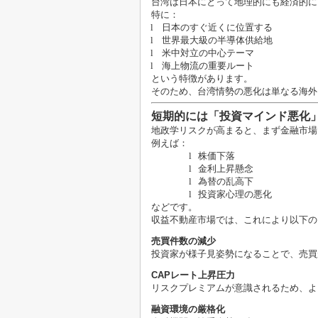
台湾は日本にとって地理的にも経済的に
特に：
l
日本のすぐ近くに位置する
l
世界最大級の半導体供給地
l
米中対立の中心テーマ
l
海上物流の重要ルート
という特徴があります。
そのため、台湾情勢の悪化は単なる海外
短期的には「投資マインド悪化
地政学リスクが高まると、まず金融市場
例えば：
l
株価下落
l
金利上昇懸念
l
為替の乱高下
l
投資家心理の悪化
などです。
収益不動産市場では、これにより以下の
売買件数の減少
投資家が様子見姿勢になることで、売買
CAP
レート上昇圧力
リスクプレミアムが意識されるため、よ
融資環境の厳格化