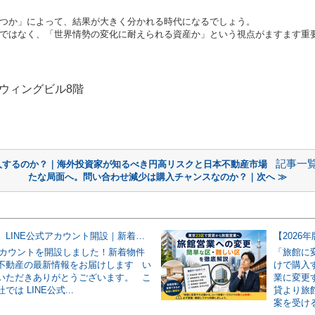
つか」によって、結果が大きく分かれる時代になるでしょう。
ではなく、「世界情勢の変化に耐えられる資産か」という視点がますます重
ウィングビル
8
階
記事一
介入するのか？｜海外投資家が知るべき円高リスクと日本不動産市場
たな局面へ。問い合わせ減少は購入チャンスなのか？｜次へ ≫
【お知らせ】LINE公式アカウント開設｜新着物件情報・日本不動産の最新情報を配信開始
式アカウントを開設しました！新着物件
「旅館に
不動産の最新情報をお届けします い
けで購入
いただきありがとうございます。 こ
業に変更
は LINE公式...
貸より旅
案を受ける