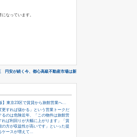
要になっています。
覧
円安が続く今、都心高級不動産市場は新
【2026年版】東京23区で賃貸から旅館営業へ変更｜簡単な区・難しい区を不動産会社が徹底解説
変更すれば儲かる」という営業トークだ
するのは危険近年、「この物件は旅館営
すれば利回りが大幅に上がります」「賃
館の方が収益性が高いです」といった提
ケースが増えて...