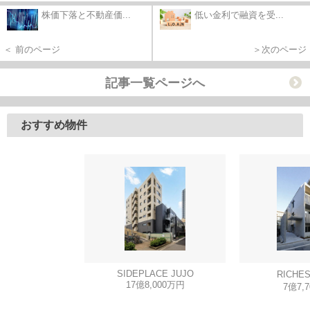
株価下落と不動産価...
低い金利で融資を受...
＜ 前のページ
＞次のページ
記事一覧ページへ
おすすめ物件
SIDEPLACE JUJO
RICHE
17億8,000万円
7億7,