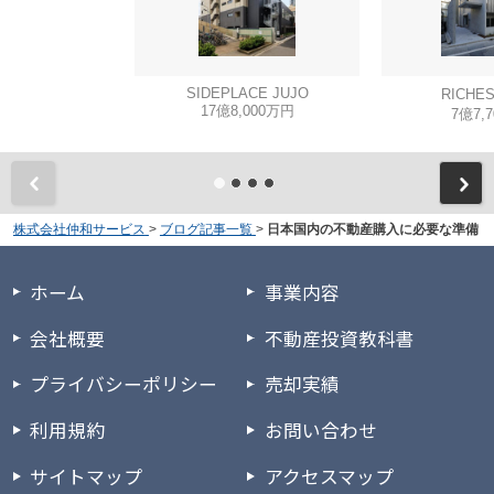
SIDEPLACE JUJO
RICHE
17億8,000万円
7億7,
株式会社仲和サービス
>
ブログ記事一覧
>
日本国内の不動産購入に必要な準備
ホーム
事業内容
会社概要
不動産投資教科書
プライバシーポリシー
売却実績
利用規約
お問い合わせ
サイトマップ
アクセスマップ