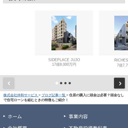
SIDEPLACE JUJO
RICHE
17億8,000万円
7億7,
株式会社仲和サービス
>
ブログ記事一覧
>
住居の購入に頭金は必要？頭金なし
で住宅ローンを組むときの特徴もご紹介！
ホーム
事業内容